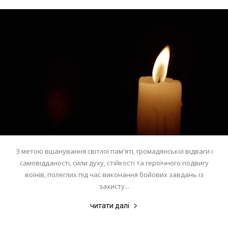
З метою вшанування світлої пам'яті, громадянської відваги і
самовідданості, сили духу, стійкості та героїчного подвигу
воїнів, полеглих під час виконання бойових завдань із
захисту...
читати далі