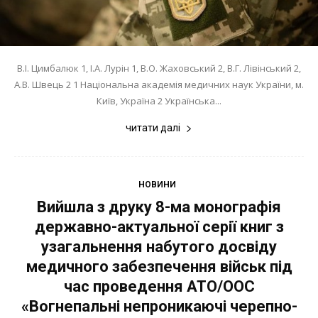
В.І. Цимбалюк 1, І.А. Лурін 1, В.О. Жаховський 2, В.Г. Лівінський 2,
А.В. Швець 2 1 Національна академія медичних наук України, м.
Київ, Україна 2 Українська...
читати далі
НОВИНИ
Вийшла з друку 8-ма монографія
державно-актуальної серії книг з
узагальнення набутого досвіду
медичного забезпечення військ під
час проведення АТО/ООС
«Вогнепальні непроникаючі черепно-