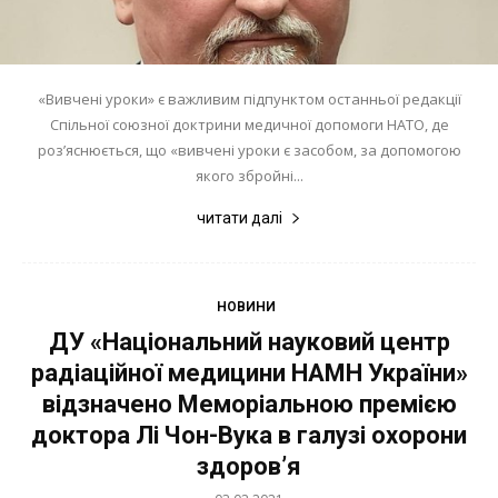
«Вивчені уроки» є важливим підпунктом останньої редакції
Спільної союзної доктрини медичної допомоги НАТО, де
роз’яснюється, що «вивчені уроки є засобом, за допомогою
якого збройні...
читати далі
НОВИНИ
ДУ «Національний науковий центр
радіаційної медицини НАМН України»
відзначено Меморіальною премією
доктора Лі Чон-Вука в галузі охорони
здоров’я