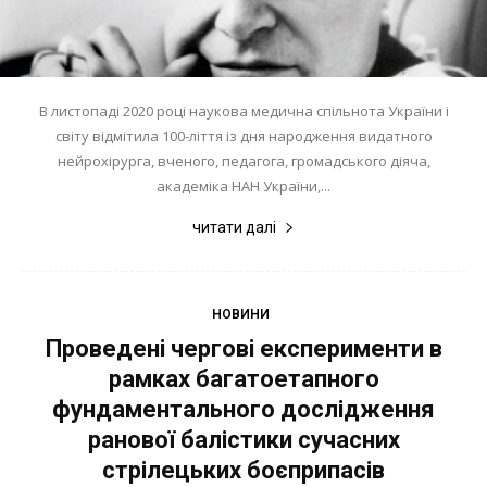
В листопаді 2020 році наукова медична спільнота України і
світу відмітила 100-ліття із дня народження видатного
нейрохірурга, вченого, педагога, громадського діяча,
академіка НАН України,...
читати далі
НОВИНИ
Проведені чергові експерименти в
рамках багатоетапного
фундаментального дослідження
ранової балістики сучасних
стрілецьких боєприпасів