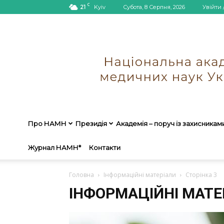
C
21
Kyiv
Субота, 8 Серпня, 2026
Увійти 
Про НАМН
Президія
Академія – поруч із захисникам
Журнал НАМН*
Контакти
Головна
Інформаційні матеріали
Сторінка 3
ІНФОРМАЦІЙНІ МАТЕ