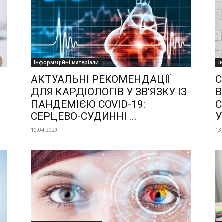
Інформаційні матеріали
І
о
АКТУАЛЬНІ РЕКОМЕНДАЦІЇ
С
ДЛЯ КАРДІОЛОГІВ У ЗВ’ЯЗКУ ІЗ
В
ПАНДЕМІЄЮ COVID-19:
С
СЕРЦЕВО-СУДИННІ ...
У
10.04.2020
13