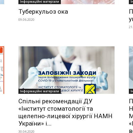
Інформаційні матеріали
І
Туберкульоз ока
П
у
09.06.2020
21
Інформаційні матеріали
І
Спільні рекомендації ДУ
П
«Інститут стоматології та
Н
щелепно-лицевої хірургії НАМН
М
України» і...
«
в
30.04.2020