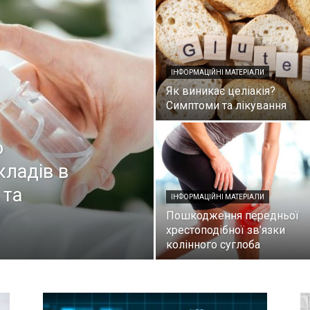
ІНФОРМАЦІЙНІ МАТЕРІАЛИ
Як виникає целіакія?
Симптоми та лікування
о
кладів в
 та
ІНФОРМАЦІЙНІ МАТЕРІАЛИ
Пошкодження передньої
хрестоподібної зв’язки
колінного суглоба