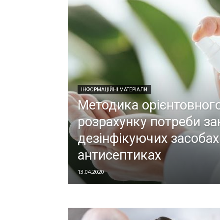
ІНФОРМАЦІЙНІ МАТЕРІАЛИ
Методика орієнтовног
розрахунку потреби за
дезінфікуючих засобах
антисептиках
13.04.2020