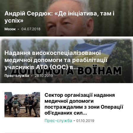
Андрій Сердюк: «Де ініціатива, там і
успіх»
Мозок
-
04.07.2018
Надання високоспеціалізованої
медичної допомоги та реабілітації
учасників АТО (ООС) в...
Прес-служба
-
28.10.2019
Сектор організації надання
медичної допомоги
постраждалим з зони Операції
об’єднаних сил...
Прес-служба
-
01.10.2019