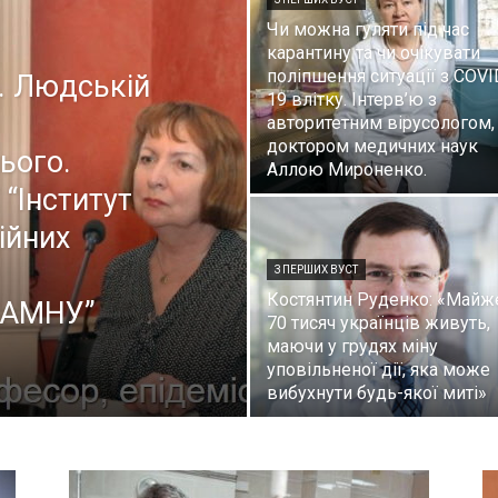
Чи можна гуляти під час
карантину та чи очікувати
поліпшення ситуації з COVI
. Людській
19 влітку. Інтерв’ю з
авторитетним вірусологом,
доктором медичних наук
ього.
Аллою Мироненко.
 “Інститут
ійних
З ПЕРШИХ ВУСТ
Костянтин Руденко: «Майж
НАМНУ”
70 тисяч українців живуть,
маючи у грудях міну
уповільненої дії, яка може
вибухнути будь-якої миті»