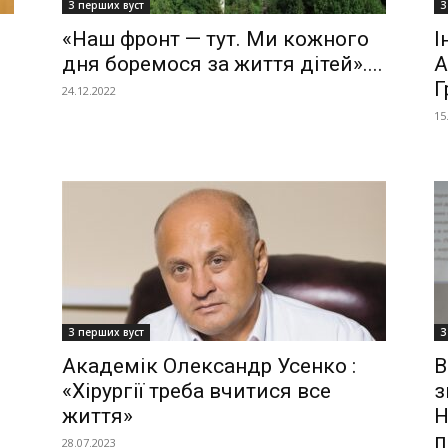
З перших вуст
З
«Наш фронт — тут. Ми кожного
І
дня боремося за життя дітей»....
А
Г
24.12.2022
15
З перших вуст
З
Академік Олександр Усенко :
В
«Хірургії треба вчитися все
з
життя»
Н
п
28.07.2023