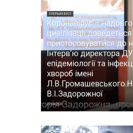
З ПЕРШИХ ВУСТ
Коронавірус – надовго
цивілізації доведеться
пристосовуватися до н
Інтерв’ю директора ДУ
епідеміології та інфекц
хвороб імені
Л.В.Громашевського 
В.І.Задорожної
22.04.2020