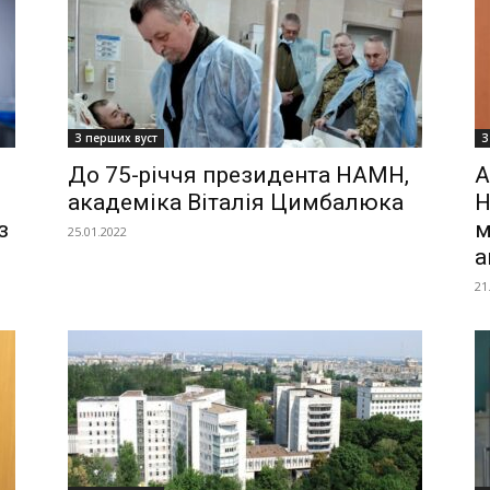
З перших вуст
З
До 75-річчя президента НАМН,
А
академіка Віталія Цимбалюка
Н
з
м
25.01.2022
а
21