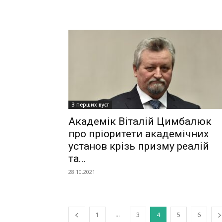
З перших вуст
Академік Віталій Цимбалюк
про пріоритети академічних
установ крізь призму реалій
та...
28.10.2021
...
1
3
4
5
6