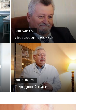
D-
З ПЕРШИХ ВУСТ
«Безсмертя зачекає»
е
З ПЕРШИХ ВУСТ
Передпокій життя