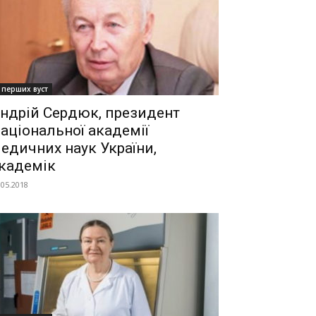
 перших вуст
ндрій Сердюк, президент
аціональної академії
едичних наук України,
кадемік
.05.2018