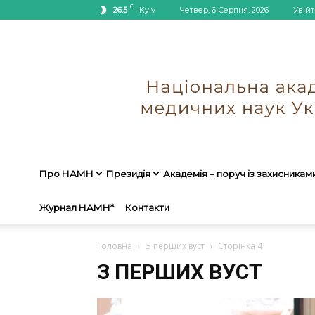
C
26.5
Kyiv
Четвер, 6 Серпня, 2026
Увійт
Про НАМН
Президія
Академія – поруч із захисникам
Журнал НАМН*
Контакти
Головна
З перших вуст
Сторінка 4
З ПЕРШИХ ВУСТ