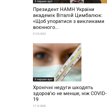
З перших вуст
Президент НАМН України
академік Віталій Цимбалюк:
«Щоб упоратися з викликами
воєнного...
31.05.2023
З перших вуст
Хронічні недуги шкодять
здоров’ю не менше, ніж COVID-
19
17.12.2020