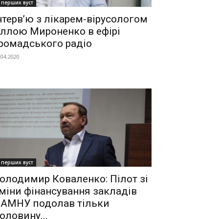
 перших вуст
нтерв’ю з лікарем-вірусологом
ллою Мироненко в ефірі
ромадського радіо
.04.2020
 перших вуст
олодимир Коваленко: Пілот зі
міни фінансування закладів
АМНУ подолав тільки
оловину...