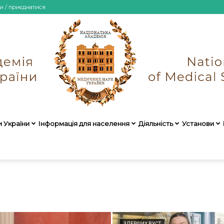
и / приєднатися
и України
Інформація для населення
Діяльність
Установи
НАМН
України
З ПЕРШИХ ВУСТ