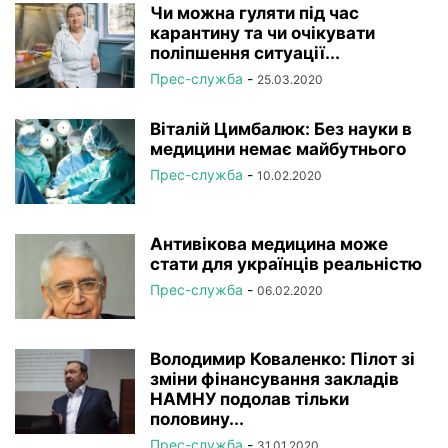
Чи можна гуляти під час
карантину та чи очікувати
поліпшення ситуації...
Прес-служба
-
25.03.2020
Віталій Цимбалюк: Без науки в
медицини немає майбутнього
Прес-служба
-
10.02.2020
Антивікова медицина може
стати для українців реальністю
Прес-служба
-
06.02.2020
Володимир Коваленко: Пілот зі
зміни фінансування закладів
НАМНУ подолав тільки
половину...
Прес-служба
-
31.01.2020