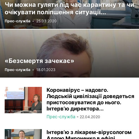
Чи можна гуляти під час карантину та чи
РЕЄСТР
СТАТУТНІ ДОКУМЕНТИ
УСТАНОВИ НАМН
очікувати поліпшення ситуації...
ФОТОРЕПОРТАЖ
ЦІКАВІ ПРОФЕСІЙНІ ВИПАДКИ
Прес-служба
-
25.03.2020
ЧЛЕНИ-КОРЕСПОНДЕНТИ
«Безсмертя зачекає»
Прес-служба
-
18.01.2023
Коронавірус – надовго.
Людській цивілізації доведеться
пристосовуватися до нього.
Інтерв’ю директора...
Прес-служба
-
22.04.2020
Інтерв’ю з лікарем-вірусологом
Аллою Мироненко в ефірі