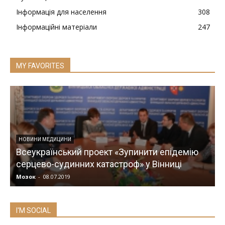
Інформація для населення
308
Інформаційні матеріали
247
MY FAVORITES
НОВИНИ МЕДИЦИНИ
Всеукраїнський проект «Зупинити епідемію
серцево-судинних катастроф» у Вінниці
Мозок
-
08.07.2019
М
I'M SOCIAL