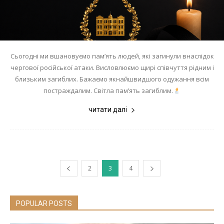
Сьогодні ми вшановуємо пам’ять людей, які загинули внаслідок
чергової російської атаки. Висловлюємо щирі співчуття рідним і
близьким загиблих. Бажаємо якнайшвидшого одужання всім
постраждалим. Світла пам’ять загиблим.
читати далі
2
3
4
POPULAR POSTS