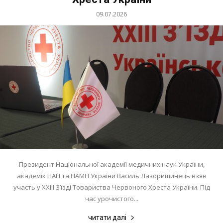
09.07.2026
Президент Національної академії медичних наук України,
академік НАН та НАМН України Василь Лазоришинець взяв
участь у ХХІІІ З’їзді Товариства Червоного Хреста України. Під
час урочистого...
читати далі