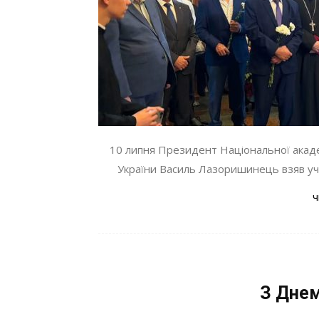
10 липня Президент Національної акаде
України Василь Лазоришинець взяв учас
ч
З Дне