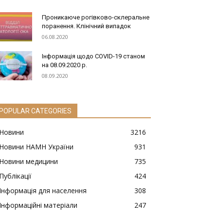
Проникаюче рогівково-склеральне
поранення. Клінічний випадок
06.08.2020
Інформація щодо COVID-19 станом
на 08.09.2020 р.
08.09.2020
POPULAR CATEGORIES
Новини
3216
Новини НАМН України
931
Новини медицини
735
Публікації
424
Інформація для населення
308
Інформаційні матеріали
247