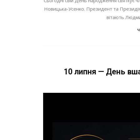
Сьогодні свій День народження святкує 
Новицька-Усенко. Президент та Президія
вітають Людмил
ч
10 липня — День вш