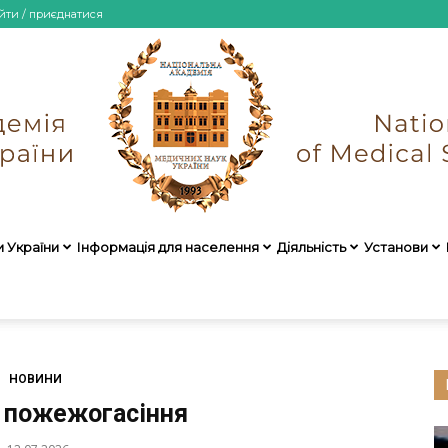
йти / приєднатися
и України
Інформація для населення
Діяльність
Установи
НАМН
НОВИНИ
з пожежогасіння
України