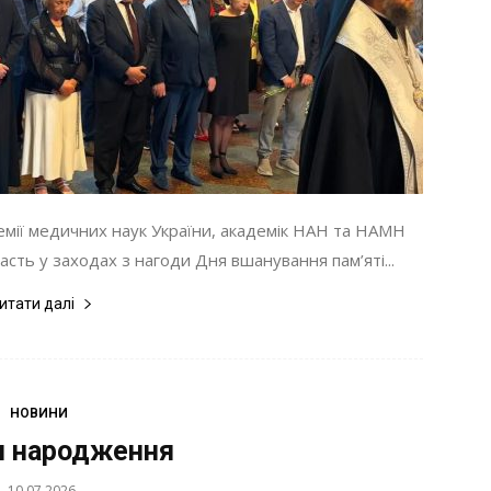
мії медичних наук України, академік НАН та НАМН
ть у заходах з нагоди Дня вшанування пам’яті...
итати далі
НОВИНИ
м народження
10.07.2026