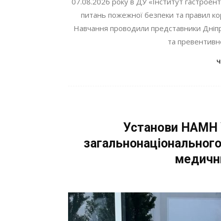
07.08.2026 року в ДУ «Інститут гастроен
питань пожежної безпеки та правил к
Навчання проводили представники Дніпр
та превентивної
ч
Установи НАМН 
загальнонаціонального
медични