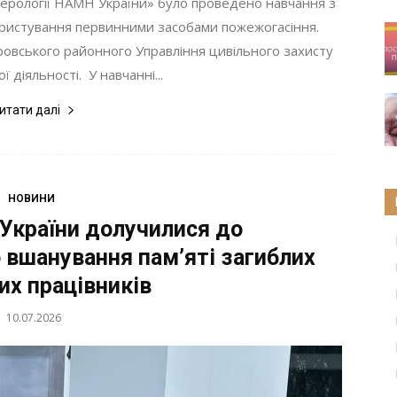
терології НАМН України» було проведено навчання з
ористування первинними засобами пожежогасіння.
овського районного Управління цивільного захисту
 діяльності. У навчанні...
итати далі
НОВИНИ
України долучилися до
 вшанування пам’яті загиблих
х працівників
10.07.2026