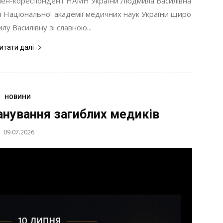
член-кореспондент НАМН України Людмила Василівна
 Національної академії медичних наук України щиро
у Василівну зі славною...
итати далі
НОВИНИ
анування загиблих медиків
09.07.2026