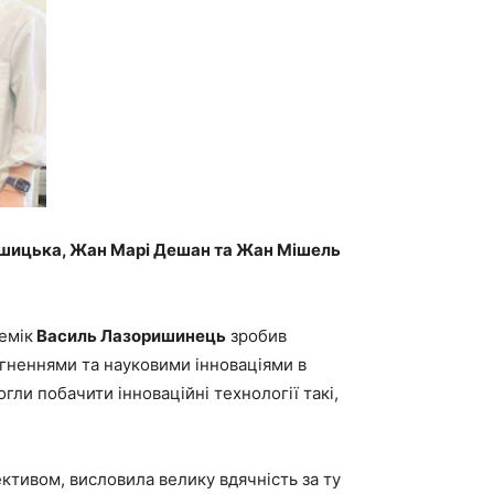
душицька, Жан Марі Дешан та Жан Мішель
емік
Василь Лазоришинець
зробив
ягненнями та науковими інноваціями в
гли побачити інноваційні технології такі,
тивом, висловила велику вдячність за ту