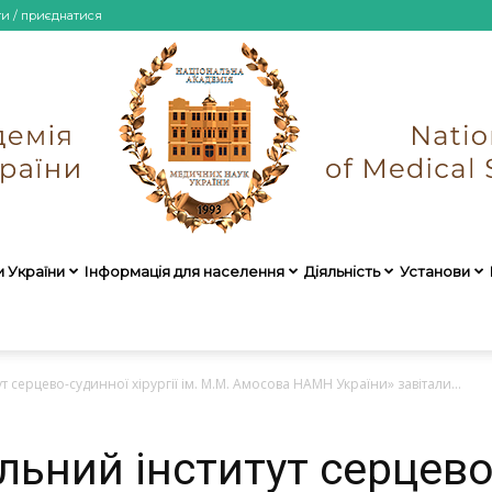
ти / приєднатися
и України
Інформація для населення
Діяльність
Установи
НАМН
 серцево-судинної хірургії ім. М.М. Амосова НАМН України» завітали...
льний інститут серцево
України