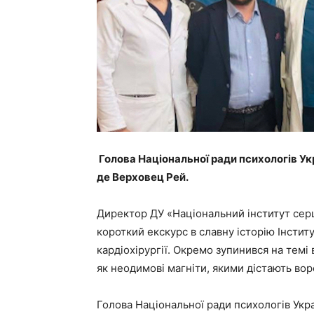
Голова Національної ради психологів У
де Верховец Рей.
Директор ДУ «Національний інститут серц
короткий екскурс в славну історію Інстит
кардіохірургії. Окремо зупинився на темі 
як неодимові магніти, якими дістають вор
Голова Національної ради психологів Укр