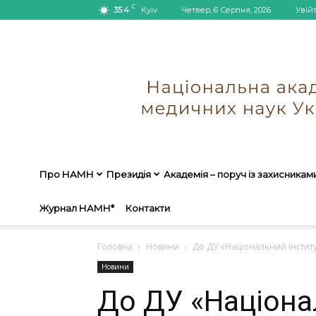
C
35.4
Kyiv
Четвер, 6 Серпня, 2026
Увій
Про НАМН
Президія
Академія – поруч із захисникам
Журнал НАМН*
Контакти
Головна
Новини
До ДУ «Національний інститут
Новини
До ДУ «Націона