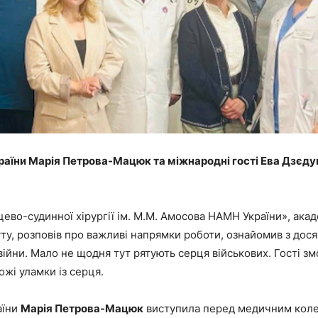
країни Марія Петрова-Мацюк та міжнародні гості Ева Дзє
ево-судинної хірургії ім. М.М. Амосова НАМН України», акад
уту, розповів про важливі напрямки роботи, ознайомив з дос
війни. Мало не щодня тут рятують серця військових. Гості змо
ожі уламки із серця.
аїни
Марія Петрова-Мацюк
виступила перед медичним колек