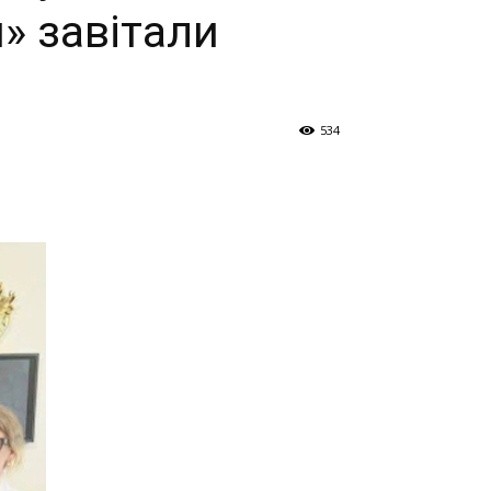
и» завітали
534