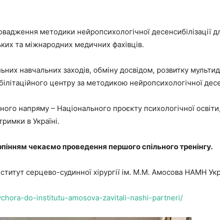
овадження методики нейропсихологічної десенсибілізації д
ьких та міжнародних медичних фахівців.
льних навчальних заходів, обміну досвідом, розвитку мульти
білітаційного центру за методикою нейропсихологічної десе
ьного напряму – Національного проєкту психологічної освіт
тримки в Україні.
ерпінням чекаємо проведення першого спільного тренінгу.
ститут серцево-судинної хірургії ім. М.М. Амосова НАМН Ук
vchora-do-institutu-amosova-zavitali-nashi-partneri/