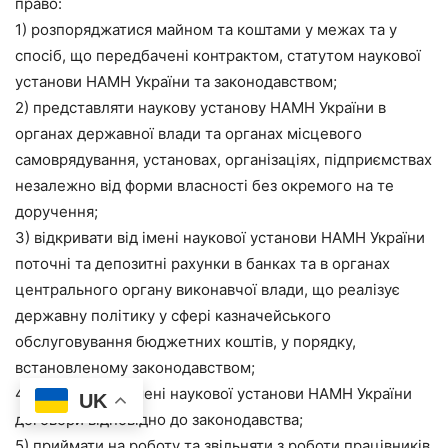
право:
1) розпоряджатися майном та коштами у межах та у
спосіб, що передбачені контрактом, статутом наукової
установи НАМН України та законодавством;
2) представляти наукову установу НАМН України в
органах державної влади та органах місцевого
самоврядування, установах, організаціях, підприємствах
незалежно від форми власності без окремого на те
доручення;
3) відкривати від імені наукової установи НАМН України
поточні та депозитні рахунки в банках та в органах
центрального органу виконавчої влади, що реалізує
державну політику у сфері казначейського
обслуговування бюджетних коштів, у порядку,
встановленому законодавством;
4) укладати від імені наукової установи НАМН України
UK
договори відповідно до законодавства;
5) приймати на роботу та звільняти з роботи працівників