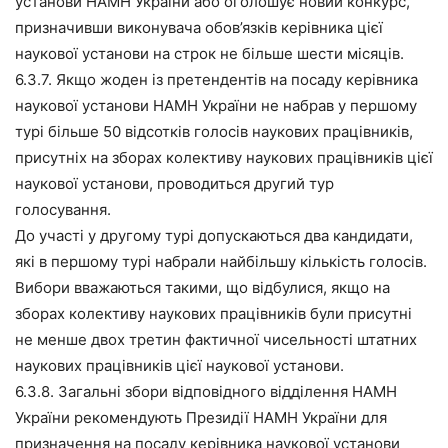
установи НАМН України або оголошує новий конкурс,
призначивши виконувача обов’язків керівника цієї
наукової установи на строк не більше шести місяців.
6.3.7. Якщо жоден із претендентів на посаду керівника
наукової установи НАМН України не набрав у першому
турі більше 50 відсотків голосів наукових працівників,
присутніх на зборах колективу наукових працівників цієї
наукової установи, проводиться другий тур
голосування.
До участі у другому турі допускаються два кандидати,
які в першому турі набрали найбільшу кількість голосів.
Вибори вважаються такими, що відбулися, якщо на
зборах колективу наукових працівників були присутні
не менше двох третин фактичної чисельності штатних
наукових працівників цієї наукової установи.
6.3.8. Загальні збори відповідного відділення НАМН
України рекомендують Президії НАМН України для
призначення на посаду керівника наукової установи