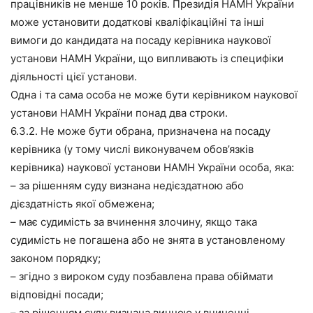
працівників не менше 10 років. Президія НАМН України
може установити додаткові кваліфікаційні та інші
вимоги до кандидата на посаду керівника наукової
установи НАМН України, що випливають із специфіки
діяльності цієї установи.
Одна і та сама особа не може бути керівником наукової
установи НАМН України понад два строки.
6.3.2. Не може бути обрана, призначена на посаду
керівника (у тому числі виконувачем обов’язків
керівника) наукової установи НАМН України особа, яка:
– за рішенням суду визнана недієздатною або
дієздатність якої обмежена;
– має судимість за вчинення злочину, якщо така
судимість не погашена або не знята в установленому
законом порядку;
– згідно з вироком суду позбавлена права обіймати
відповідні посади;
– за рішенням суду визнана винною у вчиненні