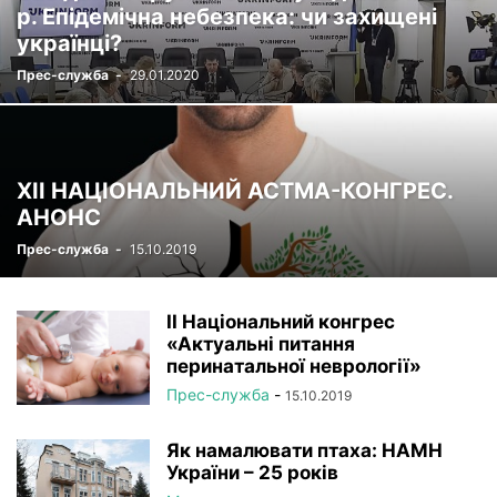
р. Епідемічна небезпека: чи захищені
українці?
Прес-служба
-
29.01.2020
XII НАЦІОНАЛЬНИЙ АСТМА-КОНГРЕС.
АНОНС
Прес-служба
-
15.10.2019
II Національний конгрес
«Актуальні питання
перинатальної неврології»
Прес-служба
-
15.10.2019
Як намалювати птаха: НАМН
України – 25 років