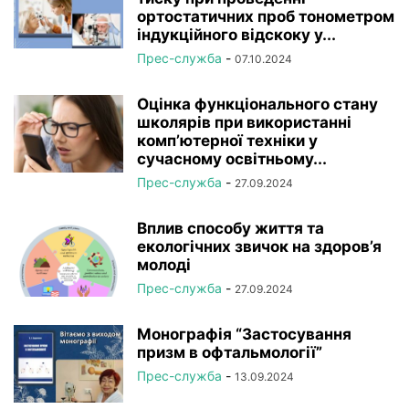
ортостатичних проб тонометром
індукційного відскоку у...
Прес-служба
-
07.10.2024
Оцінка функціонального стану
школярів при використанні
комп’ютерної техніки у
сучасному освітньому...
Прес-служба
-
27.09.2024
Вплив способу життя та
екологічних звичок на здоров’я
молоді
Прес-служба
-
27.09.2024
Монографія “Застосування
призм в офтальмології”
Прес-служба
-
13.09.2024