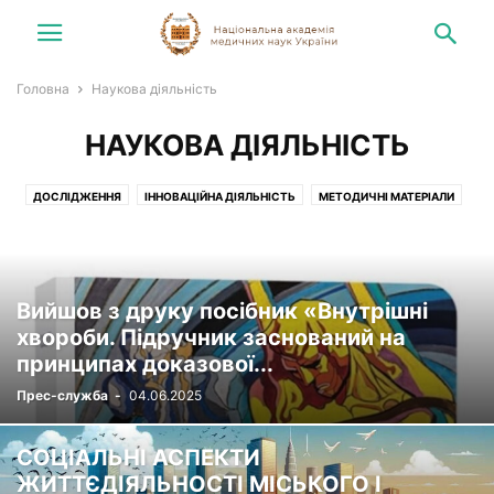
Головна
Наукова діяльність
НАУКОВА ДІЯЛЬНІСТЬ
ДОСЛІДЖЕННЯ
ІННОВАЦІЙНА ДІЯЛЬНІСТЬ
МЕТОДИЧНІ МАТЕРІАЛИ
ОРГАНІЗАЦІЙНІ ЗАХОДИ
Вийшов з друку посібник «Внутрішні
хвороби. Підручник заснований на
принципах доказової...
Прес-служба
-
04.06.2025
СОЦІАЛЬНІ АСПЕКТИ
ЖИТТЄДІЯЛЬНОСТІ МІСЬКОГО І