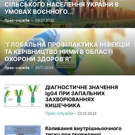
СІЛЬСЬКОГО НАСЕЛЕННЯ УКРАЇНИ В
УМОВАХ ВОЄННОГО...
Прес-служба
-
09.01.2025
“ГЛОБАЛЬНА ПРОФІЛАКТИКА ІНФЕКЦІЙ
ТА КЕРІВНИЦТВО НИМИ В ОБЛАСТІ
ОХОРОНИ ЗДОРОВ’Я”
Прес-служба
-
29.11.2024
ДІАГНОСТИЧНЕ ЗНАЧЕННЯ
IgG4 ПРИ ЗАПАЛЬНИХ
ЗАХВОРЮВАННЯХ
КИШЕЧНИКА
Прес-служба
-
23.10.2024
Коливання внутрішньоочного
тиску при проведенні