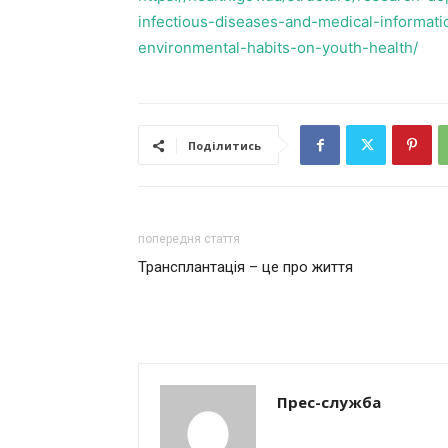
infectious-diseases-and-medical-informati
environmental-habits-on-youth-health/
Поділитись
попередня стаття
Трансплантація – це про життя
Прес-служба