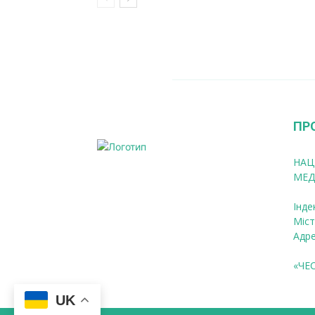
ПР
НАЦ
МЕД
Інде
Міст
Адре
«ЧЕ
UK