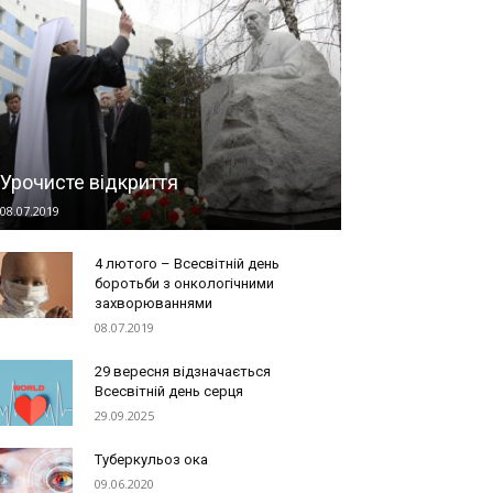
Урочисте відкриття
08.07.2019
4 лютого – Всесвітній день
боротьби з онкологічними
захворюваннями
08.07.2019
29 вересня відзначається
Всесвітній день серця
29.09.2025
Туберкульоз ока
09.06.2020