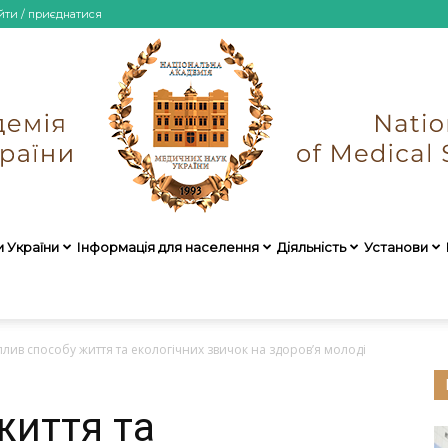
йти / приєднатися
и України
Інформація для населення
Діяльність
Установи
НАМН
плив способу життя та екологічних звичок на здоров’я молоді
життя та
України