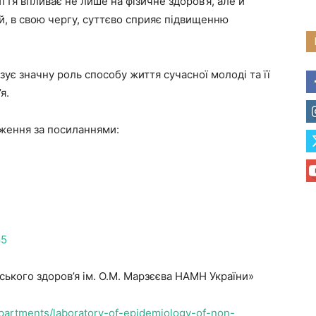
тя впливає не лише на фізичне здоров’я, але й
й, в свою чергу, суттєво сприяє підвищенню
ує значну роль способу життя сучасної молоді та її
я.
дження за посиланнями:
4
85
ського здоров’я ім. О.М. Марзєєва НАМН України»
departments/laboratory-of-epidemiology-of-non-