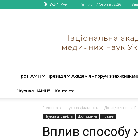
C
27.6
Kyiv
П’ятниця, 7 Серпня, 2026
Уві
Про НАМН
Президія
Академія – поруч із захисникам
Журнал НАМН*
Контакти
Головна
Наукова діяльність
Дослідження
В
Наукова діяльність
Дослідження
Новини
Вплив способу 