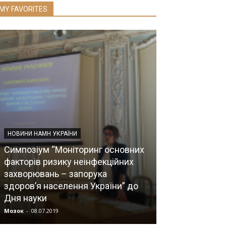
MY FAVORITES
НОВИНИ НАМН УКРАЇНИ
Симпозіум “Моніторинг основних
факторів ризику неінфекційних
ІНФОРМАЦІЯ ДЛЯ
захворювань – запорука
здоров’я населення України” до
Здоровий спо
Дня науки
нового ми діз
Мозок
-
08.07.2019
Прес-служба
-
02.0