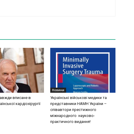
Новини
завжди вписане в
Українські військові медики та
аїнської кардіохірургії
представники НАМН України –
співавтори престижного
міжнародного науково-
практичного видання!