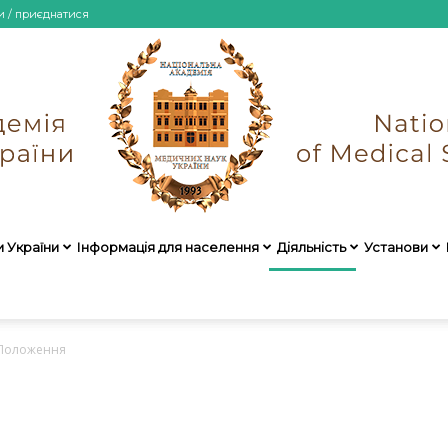
и / приєднатися
и України
Інформація для населення
Діяльність
Установи
НАМН
Положення
України