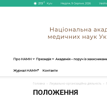
C
21.5
Kyiv
Неділя, 9 Серпня, 2026
Увійт
Про НАМН
Президія
Академія – поруч із захисникам
Журнал НАМН*
Контакти
Головна
Лікувально-організаційна діяльність
ПОЛОЖЕННЯ