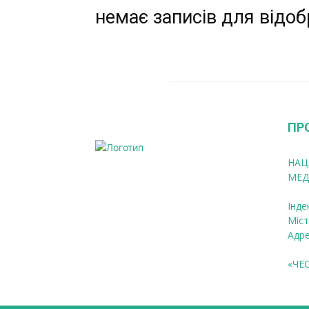
немає записів для відо
ПР
НАЦ
МЕД
Інде
Міст
Адре
«ЧЕ