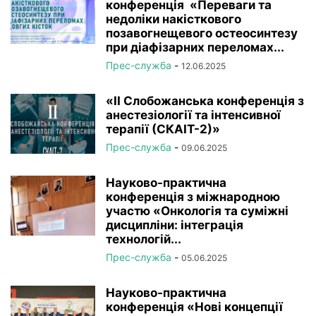
конференція «Переваги та
недоліки накісткового
позавогнещевого остеосинтезу
при діафізарних переломах...
Прес-служба
-
12.06.2025
«ІІ Слобожанська конференція з
анестезіології та інтенсивної
терапії (СКАІТ-2)»
Прес-служба
-
09.06.2025
Науково-практична
конференція з міжнародною
участю «Онкологія та суміжні
дисципліни: інтеграція
технологій...
Прес-служба
-
05.06.2025
Науково-практична
конференція «Нові концепції