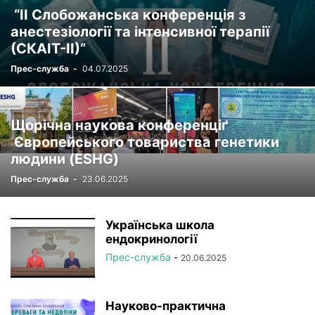
“ІІ Слобожанська конференція з
анестезіології та інтенсивної терапії
(СКАІТ-ІІ)”
Прес-служба
-
04.07.2025
Щорічна наукова конференціґ
Європейського товариства генетики
людини (ESHG)
Прес-служба
-
23.06.2025
Українська школа
ендокринології
Прес-служба
-
20.06.2025
Науково-практична