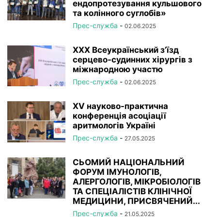
ендопротезування кульшового
та колінного суглобів»
Прес-служба
-
02.06.2025
XXX Всеукраїнський з’їзд
серцево-судинних хірургів з
міжнародною участю
Прес-служба
-
02.06.2025
XV науково-практична
конференція асоціації
аритмологів Україні
Прес-служба
-
27.05.2025
СЬОМИЙ НАЦІОНАЛЬНИЙ
ФОРУМ ІМУНОЛОГІВ,
АЛЕРГОЛОГІВ, МІКРОБІОЛОГІВ
ТА СПЕЦІАЛІСТІВ КЛІНІЧНОЇ
МЕДИЦИНИ, ПРИСВЯЧЕНИЙ...
Прес-служба
-
21.05.2025