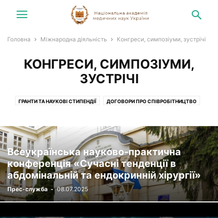
Головна
Міжнародна діяльність
Конгреси, симпозіуми, зустрічі
КОНГРЕСИ, СИМПОЗІУМИ,
ЗУСТРІЧІ
ГРАНТИ ТА НАУКОВІ СТИПЕНДІЇ
ДОГОВОРИ ПРО СПІВРОБІТНИЦТВО
КОНГРЕСИ, СИМПОЗІУМИ, ЗУСТРІЧІ
ПІСЛЯДИПЛОМНА ПІДГОТОВКА
Всеукраїнська науково-практична
конференція «Сучасні тенденції в
абдомінальній та ендокринній хірургії»
Прес-служба
-
08.07.2025