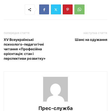
попередня стаття
наступна стаття
ХV Всеукраїнські
Шанс на одужання
психолого-педагогічні
читання «Професійна
орієнтація: стан і
перспективи розвитку»
Прес-служба