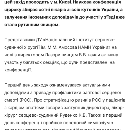
цей захід проходить у м. Києві. Наукова конференція
щороку збирає сотні лікарів зі всіх куточків України, а
залучення іноземних доповідачів до участі у зʼїзді вже
стало рутинним явищем
.
Представники ДУ «Національний інститут серцево-
судинної хірургії ім. М.М. Амосова НАМН України» на
чолі з директором Лазоришинцем В.В. взяли активну
участь у багатьох секціях, що були представлені на
конференції.
Перший день заходу ознаменувався актуальними
доповідями з приводу профілактики раптової серцевої
смерті (РСС). Про стратифікацію ризиків РСС у пацієнтів
з кардіоміопатіями говорив заступник директора, лікар-
хірург серцево-судинний Руденко К.В. Також в перший
день конференції пройшов передовий симпозіум з