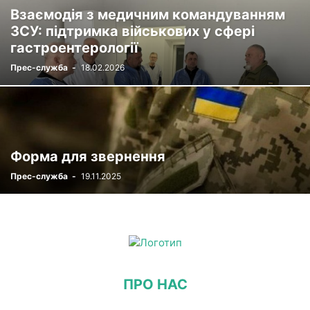
Взаємодія з медичним командуванням
ПЛАН ДЕРЖАВНИХ ЗАКУПІВЕЛЬ ДУ НАМН УКРАЇНИ
ПУБЛІКАЦІЇ
ЗСУ: підтримка військових у сфері
РЕЄСТР
СТАТУТНІ ДОКУМЕНТИ
УСТАНОВИ НАМН
гастроентерології
ФОТОРЕПОРТАЖ
ЦІКАВІ ПРОФЕСІЙНІ ВИПАДКИ
Прес-служба
-
18.02.2026
ЧЛЕНИ-КОРЕСПОНДЕНТИ
Форма для звернення
Прес-служба
-
19.11.2025
ПРО НАС