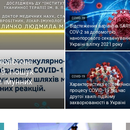
COVID-19
Відстеження варіантів SAR
COV-2 за допомогою
нанопорового секвенуванн
Україні влітку 2021 року
іологічні
19. Пошук
COVID-19
ї імунних
Характеристика епідемічно
процесу COVID-19 під час
другої хвилі підйому
захворюваності в Україні