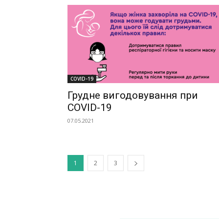
COVID-19
Грудне вигодовування при
COVID-19
07.05.2021
1
2
3