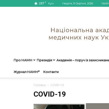
C
23.7
Kyiv
Неділя, 9 Серпня, 2026
Увійт
Про НАМН
Президія
Академія – поруч із захисникам
Журнал НАМН*
Контакти
Головна
COVID-19
COVID-19