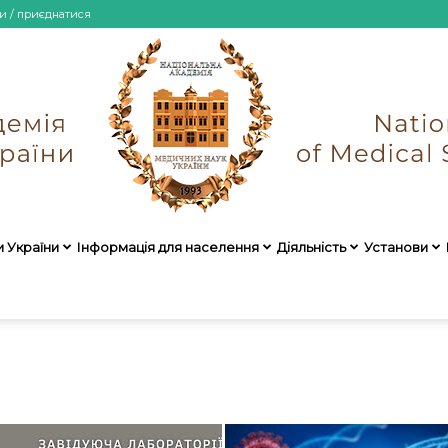
и / приєднатися
и України
Інформація для населення
Діяльність
Установи
НАМН
України