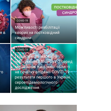
COVID-19
S-
Можливості реабілітації
я в
хворих на постковідний
синдром
COVID-19
Поширеність маркерів
інфікування SARS-CoV-2 серед
мешканців Київської області
го
на початку епідемії COVID-19 –
результати першого в Україні
сероепідеміологічного
дослідження