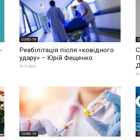
COVID-19
C
-
Реабілітація після «ковідного
С
удару» – Юрій Фещенко
П
Д
19.11.2021
19
COVID-19
C