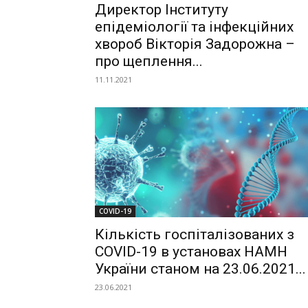
Директор Інституту
епідеміології та інфекційних
хвороб Вікторія Задорожна –
про щеплення...
11.11.2021
COVID-19
Кількість госпіталізованих з
COVID-19 в установах НАМН
України станом на 23.06.2021...
23.06.2021