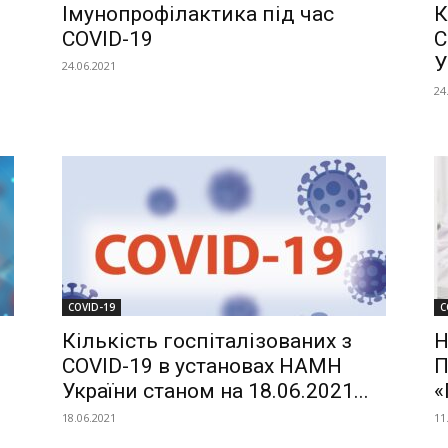
Імунопрофілактика під час
К
COVID-19
C
У
24.06.2021
24
COVID-19
C
Кількість госпіталізованих з
Н
COVID-19 в установах НАМН
П
України станом на 18.06.2021...
«
18.06.2021
11