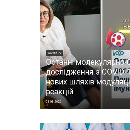
COVID-19
Останні молекулярно-б
дослідження з COVID-
нових шляхів модуляці
реакцій
03.08.2022