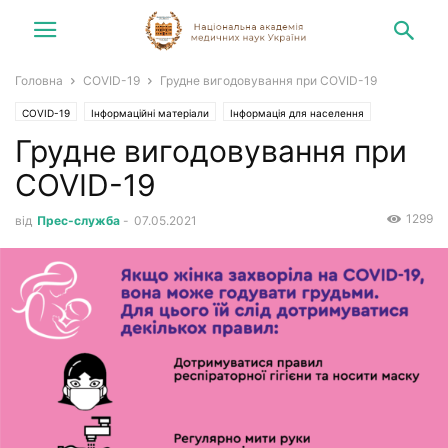
Головна
COVID-19
Грудне вигодовування при COVID-19
COVID-19
Інформаційні матеріали
Інформація для населення
Грудне вигодовування при
Новини
COVID-19
1299
від
Прес-служба
-
07.05.2021