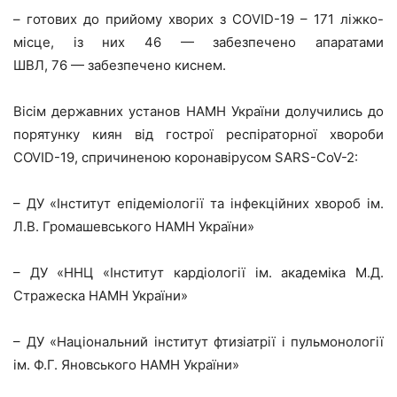
– готових до прийому хворих з CОVID-19 – 171 ліжко-
місце, із них 46 — забезпечено апаратами
ШВЛ, 76 — забезпечено киснем.
Вісім державних установ НАМН України долучились до
порятунку киян від гострої респіраторної хвороби
COVID-19, спричиненою коронавірусом SARS-CoV-2:
– ДУ «Інститут епідеміології та інфекційних хвороб ім.
Л.В. Громашевського НАМН України»
– ДУ «ННЦ «Інститут кардіології ім. академіка М.Д.
Стражеска НАМН України»
– ДУ «Національний інститут фтизіатрії і пульмонології
ім. Ф.Г. Яновського НАМН України»