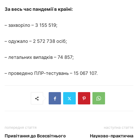
За весь час пандемії в країні:
– захворіло – 3 155 519;
– одужало – 2 572 738 осіб;
– летальних випадків – 74 857;
– проведено ПЛР-тестувань – 15 067 107.
попередня стаття
наступна стаття
Привітання до Всесвітнього
Науково-практична