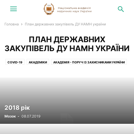
Головна
План державних закупівель ДУ НАМН україни
ПЛАН ДЕРЖАВНИХ
ЗАКУПІВЕЛЬ ДУ НАМН УКРАЇНИ
COVID-19
АКАДЕМІКИ
АКАДЕМІЯ - ПОРУЧ ІЗ ЗАХИСНИКАМИ УКРАЇНИ
БЕЗ РУБРИКИ
БЮРО РМВ
ВИДАТНІ ДІЯЧІ
ВИДАТНІ ПОСТАТІ
ВІДЕО
ВОНИ БУЛИ З НАМИ
ГОЛОВИ РМВ УСТАНОВ НАМН
ДЕРЖАВНІ УСТАНОВИ
ДОКУМЕНТИ
З ПЕРШИХ ВУСТ
З'ЇЗДИ, КОНГРЕСИ, СИМПОЗІУМИ
ЗВІТ ДЕРЖАВНИХ УСТАНОВ
ЗВІТ ПРО ВИТРАТИ
ІНОЗЕМНІ ЧЛЕНИ
ІНФОРМАЦІЙНІ МАТЕРІАЛИ
2018 рік
ІНФОРМАЦІЯ ДЛЯ НАСЕЛЕННЯ
КОМІТЕТ З БІОЕТИКИ
Мозок
-
08.07.2019
ЛІКУВАЛЬНО-ОРГАНІЗАЦІЙНА ДІЯЛЬНІСТЬ
МІЖНАРОДНА ДІЯЛЬНІСТЬ
НАУКОВА ДІЯЛЬНІСТЬ
НОВИНИ
НОВИНИ РЕФОРМУВАННЯ
НОВІ НАДХОДЖЕННЯ
ПЛАН ДЕРЖ. ЗАКУПІВЕЛЬ