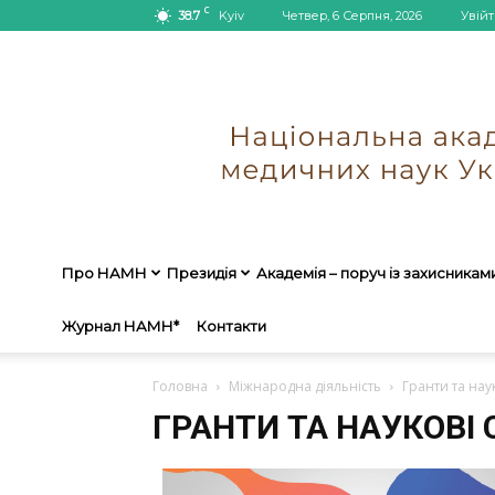
C
38.7
Kyiv
Четвер, 6 Серпня, 2026
Увійт
Про НАМН
Президія
Академія – поруч із захисникам
Журнал НАМН*
Контакти
Головна
Міжнародна діяльність
Гранти та наук
ГРАНТИ ТА НАУКОВІ 