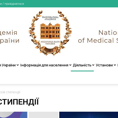
и / приєднатися
и України
Інформація для населення
Діяльність
Установи
НАМН
ові стипендії
СТИПЕНДІЇ
України