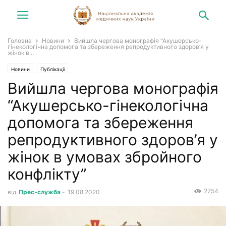
Головна
Новини
Вийшла чергова монографія “Акушерсько-
гінекологічна допомога та збереження репродуктивного здоров’я у
жінок в...
Новини
Публікації
Вийшла чергова монографія
“Акушерсько-гінекологічна
допомога та збереження
репродуктивного здоров’я у
жінок в умовах збройного
конфлікту”
2754
від
Прес-служба
-
19.08.2020