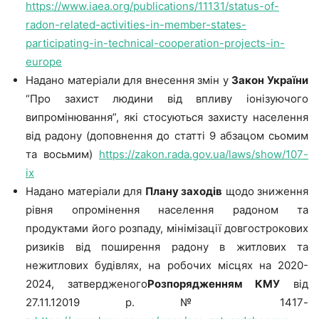
https://www.iaea.org/publications/11131/status-of-
radon-related-activities-in-member-states-
participating-in-technical-cooperation-projects-in-
europe
Надано матеріали для внесення змін у
Закон України
“Про захист людини від впливу іонізуючого
випромінювання”, які стосуються захисту населення
від радону (доповнення до статті 9 абзацом сьомим
та восьмим)
https://zakon.rada.gov.ua/laws/show/107-
ix
Надано матеріали для
Плану заходів
щодо зниження
рівня опромінення населення радоном та
продуктами його розпаду, мінімізації довгострокових
ризиків від поширення радону в житлових та
нежитлових будівлях, на робочих місцях на 2020-
2024, затвердженого
Розпорядженням КМУ
від
27.11.12019 р. № 1417-