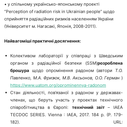
• у спільному українсько-японському проекті
“Perception of radiation risk in Ukrainian people” щодо
сприйняття радіаційних ризиків населенням України
(Університет м. Нагасакі, Японія, 2008-2011).
Найвагоміші практичні досягнення:
Колективом лабораторії у співпраці з Шведським
органом з радіаційної безпеки (SSM)
розроблена
брошура
щодо опромінення радоном (автори
Т.О.
Павленко, М.А. Фризюк, М.В. Аксьонов, О.О. Герман
)
https://www.uatom.org/oprominennya-radonom
Стан діяльності, пов’язаної з радоном у державах-
членах, що беруть участь у проектах технічного
співробітництва в Європі:
технічний звіт
– IAEA
TECDOC SERIES. Vienna : IAEA, 2017. 184 p. (P. 179-
182). URL: