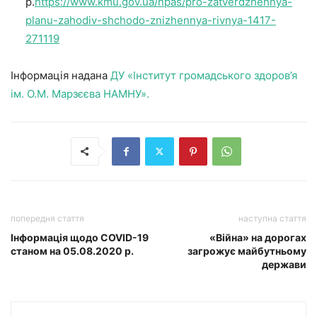
р.
https://www.kmu.gov.ua/npas/pro-zatverdzhennya-
planu-zahodiv-shchodo-znizhennya-rivnya-1417-
271119
Інформація надана
ДУ «Інститут громадського здоров’я
ім. О.М. Марзєєва НАМНУ».
попередня стаття
наступна стаття
Інформація щодо COVID-19
«Війна» на дорогах
станом на 05.08.2020 р.
загрожує майбутньому
держави