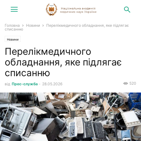
Головна
Новини
Перелікмедичного обладнання, яке підлягає
списанню
Новини
Перелікмедичного
обладнання, яке підлягає
списанню
520
від
Прес-служба
-
28.05.2026