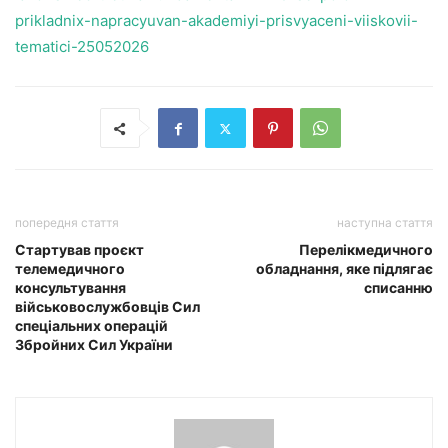
prikladnix-napracyuvan-akademiyi-prisvyaceni-viiskovii-
tematici-25052026
попередня стаття
наступна стаття
Стартував проєкт
Перелікмедичного
телемедичного
обладнання, яке підлягає
консультування
списанню
військовослужбовців Сил
спеціальних операцій
Збройних Сил України