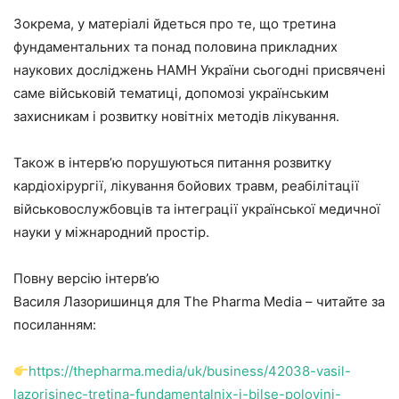
Зокрема, у матеріалі йдеться про те, що третина
фундаментальних та понад половина прикладних
наукових досліджень НАМН України сьогодні присвячені
саме військовій тематиці, допомозі українським
захисникам і розвитку новітніх методів лікування.
Також в інтерв’ю порушуються питання розвитку
кардіохірургії, лікування бойових травм, реабілітації
військовослужбовців та інтеграції української медичної
науки у міжнародний простір.
Повну версію інтерв’ю
Василя Лазоришинця для The Pharma Media – читайте за
посиланням:
https://thepharma.media/uk/business/42038-vasil-
lazorisinec-tretina-fundamentalnix-i-bilse-polovini-