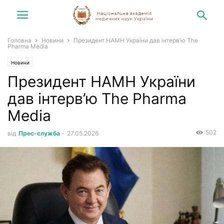
Головна
Новини
Президент НАМН України дав інтерв’ю The
Pharma Media
Новини
Президент НАМН України
дав інтерв’ю The Pharma
Media
502
від
Прес-служба
-
27.05.2026