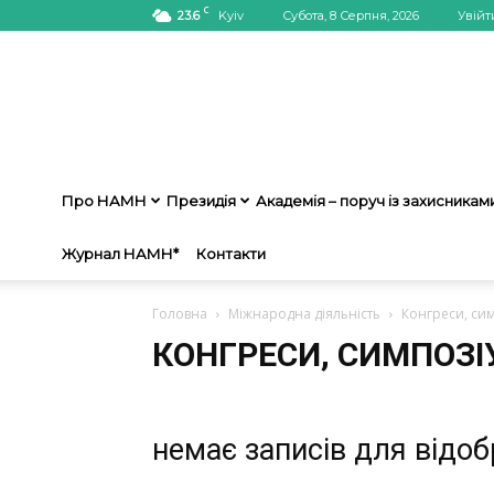
C
23.6
Kyiv
Субота, 8 Серпня, 2026
Увійт
Про НАМН
Президія
Академія – поруч із захисникам
Журнал НАМН*
Контакти
Головна
Міжнародна діяльність
Конгреси, сим
КОНГРЕСИ, СИМПОЗІУ
немає записів для відо