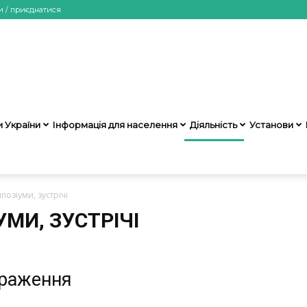
и / приєднатися
НАМН
и України
Інформація для населення
Діяльність
Установи
позіуми, зустрічі
України
МИ, ЗУСТРІЧІ
браження