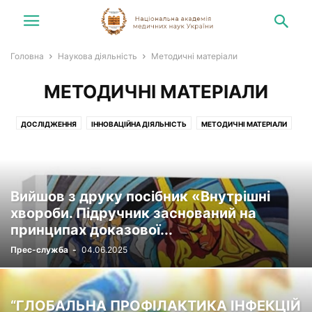
Головна
Наукова діяльність
Методичні матеріали
МЕТОДИЧНІ МАТЕРІАЛИ
ДОСЛІДЖЕННЯ
ІННОВАЦІЙНА ДІЯЛЬНІСТЬ
МЕТОДИЧНІ МАТЕРІАЛИ
ОРГАНІЗАЦІЙНІ ЗАХОДИ
Вийшов з друку посібник «Внутрішні
хвороби. Підручник заснований на
принципах доказової...
Прес-служба
-
04.06.2025
“ГЛОБАЛЬНА ПРОФІЛАКТИКА ІНФЕКЦІЙ