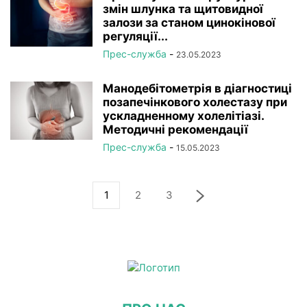
змін шлунка та щитовидної
залози за станом цинокінової
регуляції...
Прес-служба
-
23.05.2023
Манодебітометрія в діагностиці
позапечінкового холестазу при
ускладненному холелітіазі.
Методичні рекомендації
Прес-служба
-
15.05.2023
1
2
3