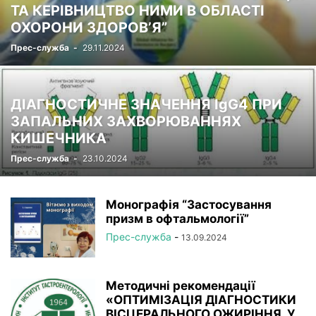
ТА КЕРІВНИЦТВО НИМИ В ОБЛАСТІ
ОХОРОНИ ЗДОРОВ’Я”
Прес-служба
-
29.11.2024
ДІАГНОСТИЧНЕ ЗНАЧЕННЯ IgG4 ПРИ
ЗАПАЛЬНИХ ЗАХВОРЮВАННЯХ
КИШЕЧНИКА
Прес-служба
-
23.10.2024
Монографія “Застосування
призм в офтальмології”
Прес-служба
-
13.09.2024
Методичні рекомендації
«ОПТИМІЗАЦІЯ ДІАГНОСТИКИ
ВІСЦЕРАЛЬНОГО ОЖИРІННЯ У