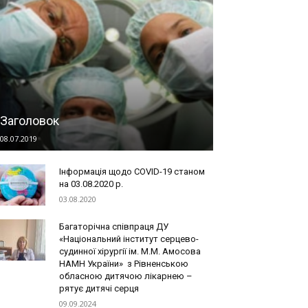
Заголовок
08.07.2019
Інформація щодо COVID-19 станом
на 03.08.2020 р.
03.08.2020
Багаторічна співпраця ДУ
«Національний інститут серцево-
судинної хірургії ім. М.М. Амосова
НАМН України» з Рівненською
обласною дитячою лікарнею –
рятує дитячі серця
09.09.2024