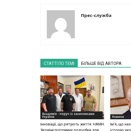
Прес-служба
СТАТТІ ПО ТЕМІ
БІЛЬШЕ ВІД АВТОРА
Академія - поруч із захисниками
України
Новини
Інновації, що рятують життя: НАМН
Ім’я, що на
України підтримує розробки для
історію укр