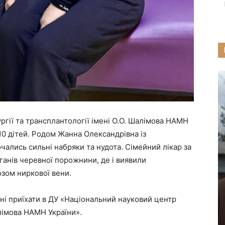
ргії та трансплантології імені О.О. Шалімова НАМН
 10 дітей. Родом Жанна Олександрівна із
чались сильні набряки та нудота. Сімейний лікар за
ганів черевної порожнини, де і виявили
зом ниркової вени.
ні приїхати в ДУ «Національний науковий центр
алімова НАМН України».