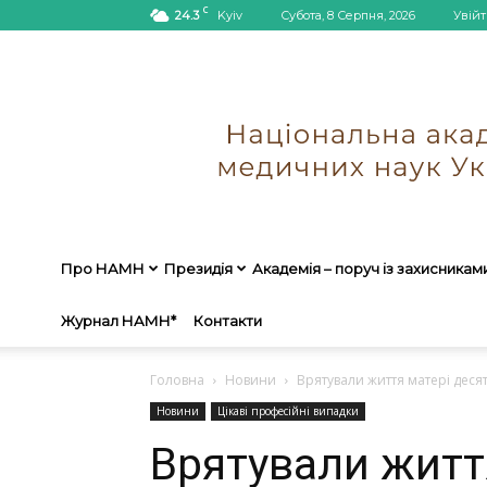
C
24.3
Kyiv
Субота, 8 Серпня, 2026
Увійт
Про НАМН
Президія
Академія – поруч із захисникам
Журнал НАМН*
Контакти
Головна
Новини
Врятували життя матері десят
Новини
Цікаві професійні випадки
Врятували житт