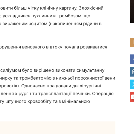
вити більш чітку клінічну картину. Злоякісний
у, ускладнився пухлинним тромбозом, що
а вираженим асцитом (накопиченням рідини в
порушення венозного відтоку почала розвиватися
силіумом було вирішено виконати симультанну
нирку та тромбектомію з нижньої порожнистої вени
ровотік). Одночасно працювали дві хірургічні
ділення хірургії та трансплантації печінки. Операцію
ту штучного кровообігу та з мінімальною