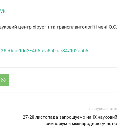
GVk
ковий центр хірургії та трансплантології імені О.О.
/e136e0dc-1dd3-465b-a6f4-de84a102eab5
наступна стаття
27-28 листопада запрошуємо на IX науковий
симпозіум з міжнародною участю