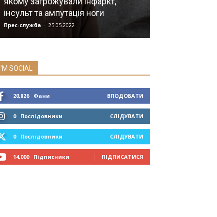
якому загрожували інфаркт,
Інформація щ
інсульт та ампутація ноги
станом на 12.
Прес-служба
-
25.05.2022
Прес-служба
-
12.0
I'M SOCIAL
20,826
Фани
ВПОДОБАТИ
0
Послідовники
СЛІДУВАТИ
0
Послідовники
СЛІДУВАТИ
14,000
Підписники
ПІДПИСАТИСЯ