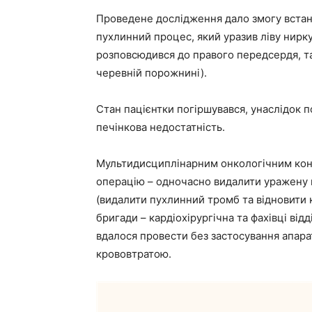
Проведене дослідження дало змогу встано
пухлинний процес, який уразив ліву нирк
розповсюдився до правого передсердя, т
черевній порожнині).
Стан пацієнтки погіршувався, унаслідок 
печінкова недостатність.
Мультидисциплінарним онкологічним кон
операцію – одночасно видалити уражену 
(видалити пухлинний тромб та відновити к
бригади – кардіохірургічна та фахівці від
вдалося провести без застосування апара
крововтратою.