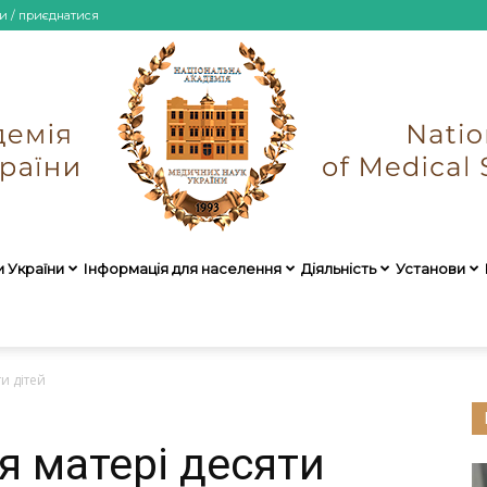
и / приєднатися
и України
Інформація для населення
Діяльність
Установи
НАМН
и дітей
я матері десяти
України