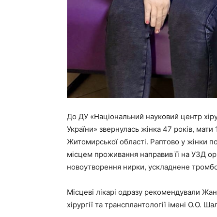
До ДУ «Національний науковий центр хіру
України» звернулась жінка 47 років, мати
Житомирської області. Раптово у жінки по
місцем проживання направив її на УЗД ор
новоутворення нирки, ускладнене тромбо
Місцеві лікарі одразу рекомендували Жан
хірургії та трансплантології імені О.О. Ш