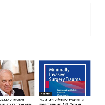
Новини
завжди вписане в
Українські військові медики та
аїнської кардіохірургії
представники НАМН України –