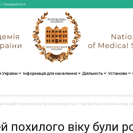
и / приєднатися
и України
Інформація для населення
Діяльність
Установи
НАМН
и людей похилого віку були розглянуті на 17-му Британо-Українському сим
похилого віку були ро
України