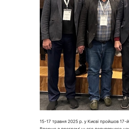
15-17 травня 2025 р. у Києві пройшов 17-
Вперше в програмі цього популярного нау