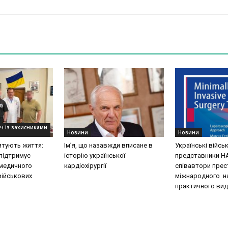
уч із захисниками
Новини
Новини
рятують життя:
Ім’я, що назавжди вписане в
Українські війсь
підтримує
історію української
представники Н
медичного
кардіохірургії
співавтори пре
військових
міжнародного н
практичного вид