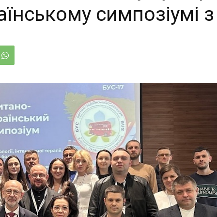
їнському симпозіумі з 