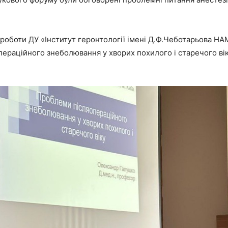
 роботи ДУ «Інститут геронтології імені Д.Ф.Чеботарьова 
ераційного знеболювання у хворих похилого і старечого вік