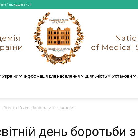
йти / приєднатися
и України
Інформація для населення
Діяльність
Установи
НАМН
— Всесвітній день боротьби з гепатитами
вітній день боротьби 
України