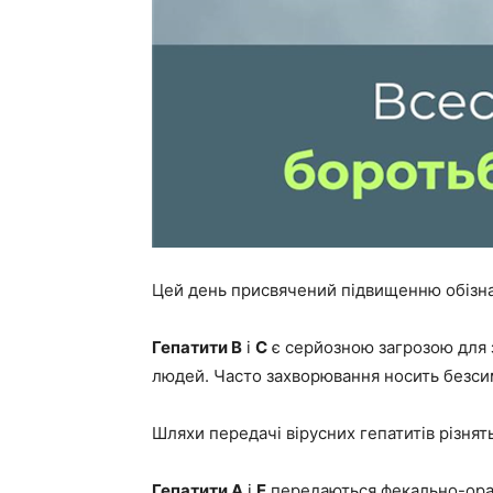
Цей день присвячений підвищенню обізнано
Гепатити B
і
C
є серйозною загрозою для з
людей. Часто захворювання носить безси
Шляхи передачі вірусних гепатитів різнят
Гепатити A
і
E
передаються фекально-орал