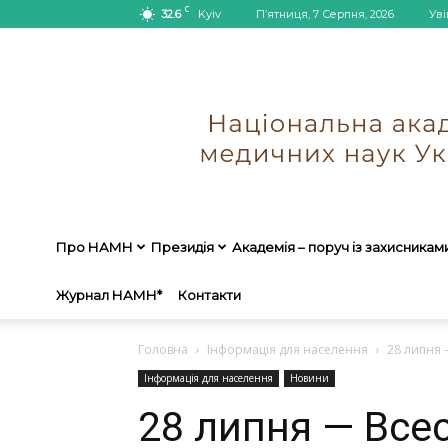
C
32.6
Kyiv
П’ятниця, 7 Серпня, 2026
Уві
Про НАМН
Президія
Академія – поруч із захисникам
Журнал НАМН*
Контакти
Головна
Інформація для населення
28 липня 
Інформація для населення
Новини
28 липня — Всес