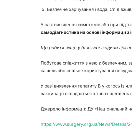
Безпечне харчування і вода. Слід вжи
У разі виявлення симптомів або при підтв
самодіагностика на основі інформації з 
Що робити якщо у близької людини діагн
Побутове співжиття з нею є безпечним, з
кашель або спільне користування посудом
У разі виявлення гепатиту B у когось із ч
вакцинації складається з трьох щеплень 
Джерело інформації: ДУ «Національний на
https://www.surgery.org.ua/News/Details/