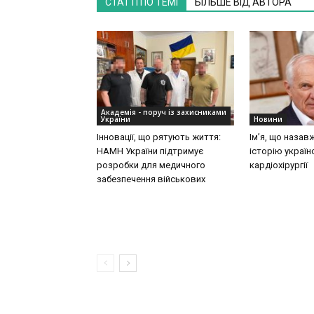
СТАТТІ ПО ТЕМІ
БІЛЬШЕ ВІД АВТОРА
Академія - поруч із захисниками
України
Новини
Інновації, що рятують життя:
Ім’я, що назав
НАМН України підтримує
історію україн
розробки для медичного
кардіохірургії
забезпечення військових