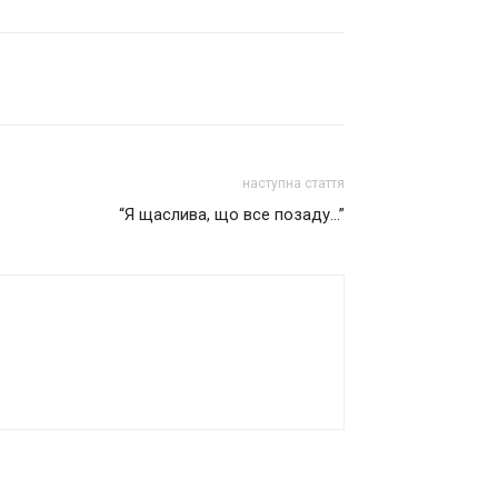
наступна стаття
“Я щаслива, що все позаду…”