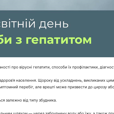
сті про вірусні гепатити, способи їх профілактики, діагнос
доров’я населення. Щороку від ускладнень, викликаних цими
мптомний перебіг, але врешті може призвести до
цирозу
аб
ься залежно від типу збудника.
ьним шляхом — через забруднену воду або їжу, а також при