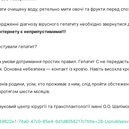
вати очищену воду, ретельно мити овочі та фрукти перед сп
ердженні діагнозу вірусного гепатиту необхідно звернутися 
інтернету є неприпустимими!!!
остували гепатит?
а умови дотримання простих правил. Гепатит С не передаєтьс
. Основна небезпека — контакт із кров’ю. Навіть висохла кр
ленів родини, усім, хто проживає з ним, слід пройти обстеже
протягом шести місяців.
уковий центр хірургії та трансплантології імені О.О. Шалім
249822e1-74a0-47c0-85e4-6d1d8058217c?title=28-LipniaVsesvi