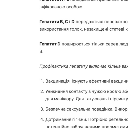
інфікованою особою.
Гепатити B, C
і
D
передаються переважно ч
використання голок, незахищені статеві ко
Гепатит D
поширюється тільки серед людей
B.
Профілактика гепатиту включає кілька ва
Вакцинація. Існують ефективні вакцини 
Уникнення контакту з чужою кров’ю аб
для манікюру. Для татуювань і пірсинг
Безпечна сексуальна поведінка. Викор
Дотримання гігієни. Потрібно ретельно
потенційно забрудненими предметами