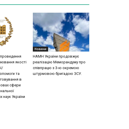
Новини
 проведення
НАМН України продовжує
нювання якості
реалізацію Меморандуму про
ї/
співпрацю з 3-ю окремою
допомоги та
штурмовою бригадою ЗСУ.
говування в
новах сфери
ональної
х наук України