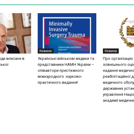
Новини
Новини
жди вписане в
Українські військові медики та
Про організацію
ської
представники НАМН України –
зовнішнього оці
співавтори престижного
надання медично
міжнародного науково-
реабілітаційної 
практичного видання!
медичного обслу
державних уста
управління Наці
академії медични