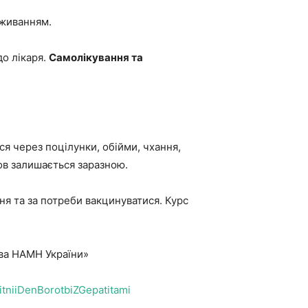
оживанням.
до лікаря.
Самолікування та
я через поцілунки, обійми, чхання,
ов залишається заразною.
ння та за потреби вакцинуватися. Курс
ова НАМН України»
tniiDenBorotbiZGepatitami