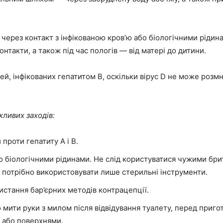
ерез контакт з інфікованою кров’ю або біологічними рідин
нтакти, а також під час пологів — від матері до дитини.
, інфікованих гепатитом B, оскільки вірус D не може розмн
жливих заходів:
проти гепатиту A і B.
о біологічними рідинами. Не слід користуватися чужими бр
у потрібно використовувати лише стерильні інструменти.
истання бар’єрних методів контрацепції.
 мити руки з милом після відвідування туалету, перед пригот
 або поверхнями.