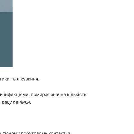
тики та лікування.
 інфекціями, помирає значна кількість
о
раку печінки
.
 тісному побутовому контакті з