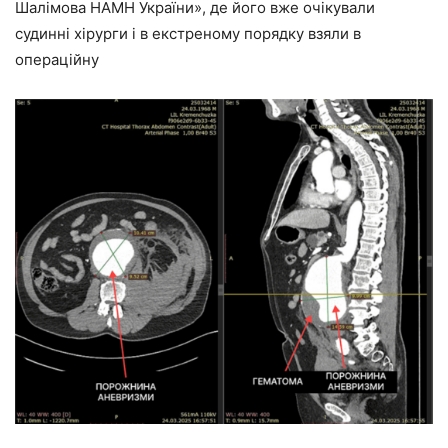
Шалімова НАМН України», де його вже очікували
судинні хірурги і в екстреному порядку взяли в
операційну