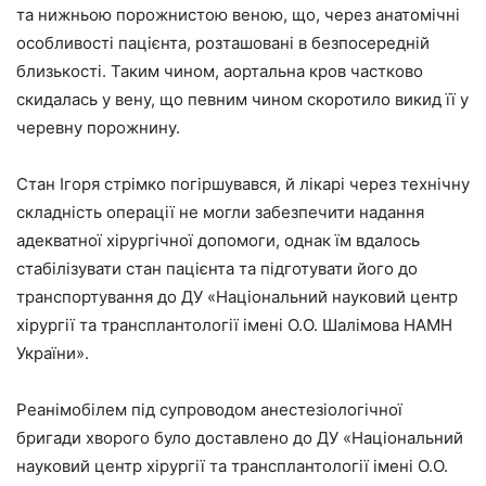
та нижньою порожнистою веною, що, через анатомічні
особливості пацієнта, розташовані в безпосередній
близькості. Таким чином, аортальна кров частково
скидалась у вену, що певним чином скоротило викид її у
черевну порожнину.
Стан Ігоря стрімко погіршувався, й лікарі через технічну
складність операції не могли забезпечити надання
адекватної хірургічної допомоги, однак їм вдалось
стабілізувати стан пацієнта та підготувати його до
транспортування до ДУ «Національний науковий центр
хірургії та трансплантології імені О.О. Шалімова НАМН
України».
Реанімобілем під супроводом анестезіологічної
бригади хворого було доставлено до ДУ «Національний
науковий центр хірургії та трансплантології імені О.О.