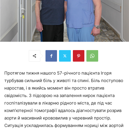
Протягом тижня нашого 57-річного пацієнта Ігоря
турбував сильний біль у животі та спині. Біль поступово
наростав, і в якийсь момент він просто втратив
свідомість. З підозрою на запалення нирок пацієнта
госпіталізували в лікарню рідного міста, де під час
комп’ютерної томографії вдалось діагностувати розрив
аорти й масивний крововилив у черевний простір.
Ситуація ускладнилась формуванням нориці між аортой