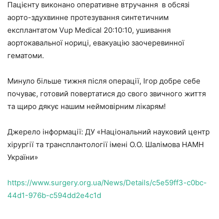
Пацієнту виконано оперативне втручання в обсязі
аорто-здухвинне протезування синтетичним
експлантатом Vup Medical 20:10:10, ушивання
аортокавальної нориці, евакуацію заочеревинної
гематоми.
Минуло більше тижня після операції, Ігор добре себе
почуває, готовий повертатися до свого звичного життя
та щиро дякує нашим неймовірним лікарям!
Джерело інформації: ДУ «Національний науковий центр
хірургії та трансплантології імені О.О. Шалімова НАМН
України»
https://www.surgery.org.ua/News/Details/c5e59ff3-c0bc-
44d1-976b-c594dd2e4c1d