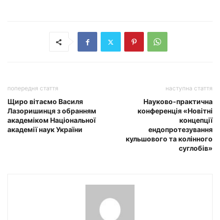
попередня стаття
наступна стаття
Щиро вітаємо Василя
Науково-практична
Лазоришинця з обранням
конференція «Новітні
академіком Національної
концепції
академії наук України
ендопротезування
кульшового та колінного
суглобів»