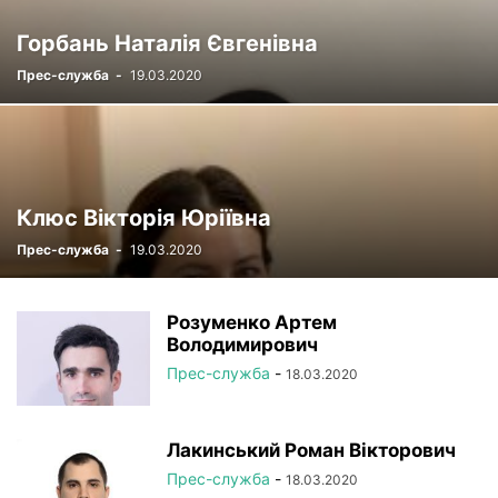
РЕЄСТР
СТАТУТНІ ДОКУМЕНТИ
УСТАНОВИ НАМН
Горбань Наталія Євгенівна
ФОТОРЕПОРТАЖ
ЦІКАВІ ПРОФЕСІЙНІ ВИПАДКИ
Прес-служба
-
19.03.2020
ЧЛЕНИ-КОРЕСПОНДЕНТИ
Клюс Вікторія Юріївна
Прес-служба
-
19.03.2020
Розуменко Артем
Володимирович
Прес-служба
-
18.03.2020
Лакинський Роман Вікторович
Прес-служба
-
18.03.2020