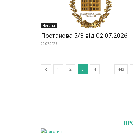
Новини
Постанова 5/3 від 02.07.2026
02.07.2026
...
1
2
3
4
443
ПР