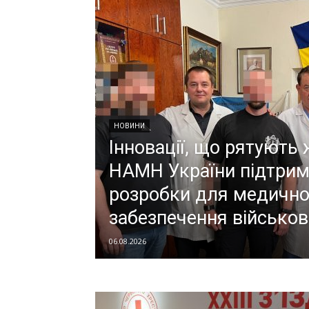
НОВИНИ
Інновації, що рятують 
НАМН України підтрим
розробки для медично
забезпечення військов
06.08.2026