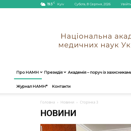
C
19.3
Kyiv
Субота, 8 Серпня, 2026
Увійт
Про НАМН
Президія
Академія – поруч із захисникам
Журнал НАМН*
Контакти
Головна
Новини
Сторінка 3
НОВИНИ