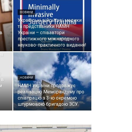
НОВИНИ
Українські військові медики
та представники НАМН
в
України – співавтори
престижного міжнародного
науково-практичного видання!
ня
а
НОВИНИ
 в
и
НАМН України продовжує
реалізацію Меморандуму про
співпрацю з 3-ю окремою
штурмовою бригадою ЗСУ.