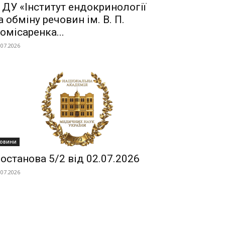
 ДУ «Інститут ендокринології
а обміну речовин ім. В. П.
омісаренка...
.07.2026
овини
останова 5/2 від 02.07.2026
.07.2026