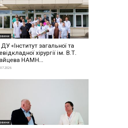
овини
 ДУ «Інститут загальної та
евідкладної хірургії ім. В.Т.
айцева НАМН...
.07.2026
овини