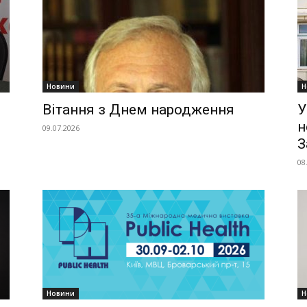
Новини
Н
Вітання з Днем народження
У
н
09.07.2026
З
08
Новини
Н