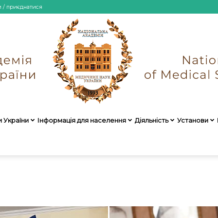
и / приєднатися
и України
Інформація для населення
Діяльність
Установи
НАМН
України