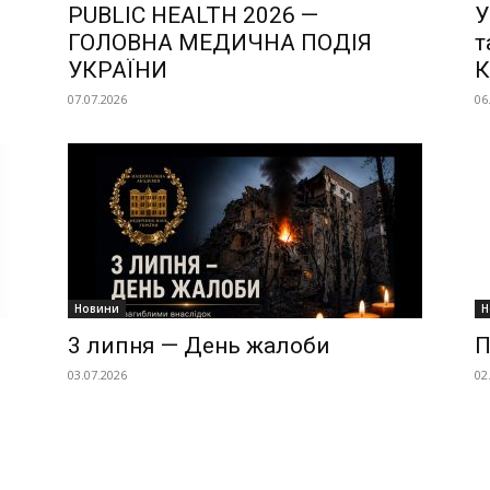
PUBLIC HEALTH 2026 —
У
ГОЛОВНА МЕДИЧНА ПОДІЯ
т
УКРАЇНИ
К
07.07.2026
06
Новини
Н
3 липня — День жалоби
П
03.07.2026
02