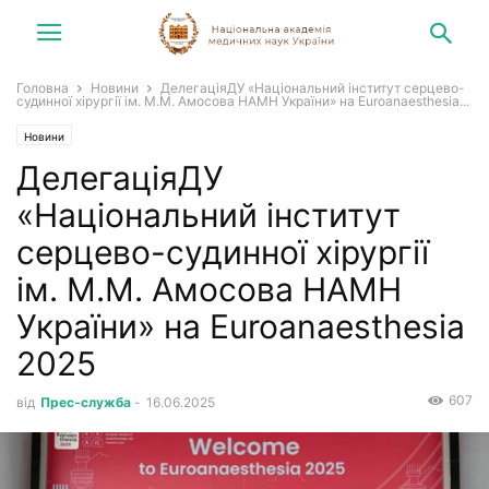
Головна
Новини
ДелегаціяДУ «Національний інститут серцево-
судинної хірургії ім. М.М. Амосова НАМН України» на Euroanaesthesia...
Новини
ДелегаціяДУ
«Національний інститут
серцево-судинної хірургії
ім. М.М. Амосова НАМН
України» на Euroanaesthesia
2025
607
від
Прес-служба
-
16.06.2025