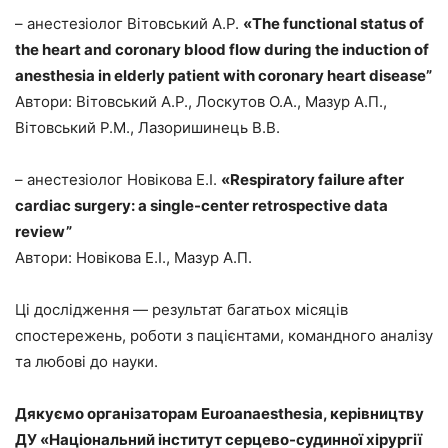
– анестезіолог Вітовський А.Р.
«The functional status of
the heart and coronary blood flow during the induction of
anesthesia in elderly patient with coronary heart disease”
Автори: Вітовський А.Р., Лоскутов О.А., Мазур А.П.,
Вітовський Р.М., Лазоришинець В.В.
– анестезіолог Новікова Е.І.
«Respiratory failure after
cardiac surgery: a single-center retrospective data
review”
Автори: Новікова Е.І., Мазур А.П.
Ці дослідження — результат багатьох місяців
спостережень, роботи з пацієнтами, командного аналізу
та любові до науки.
Дякуємо організаторам Euroanaesthesia, керівництву
ДУ «Національний інститут серцево-судинної хірургії