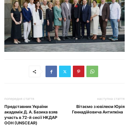
попередня стаття
наступна стаття
Представник України
Вітаємо з ювілеєм Юрія
академік Д. А. Базика взяв
Геннадійовича Антипкіна
участь в 72-й сесії НКДАР
ООН (UNSCEAR)