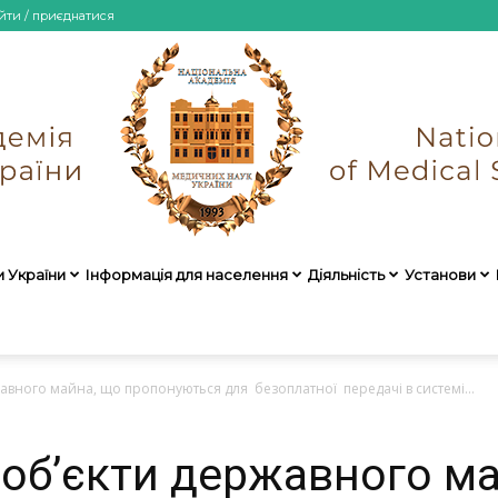
йти / приєднатися
и України
Інформація для населення
Діяльність
Установи
НАМН
авного майна, що пропонуються для безоплатної передачі в системі...
 об’єкти державного м
України