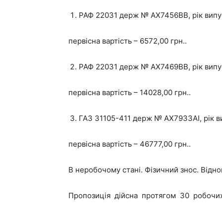
РАФ 22031 держ № АХ7456ВВ, рік випус
первісна вартість – 6572,00 грн..
РАФ 22031 держ № АХ7469ВВ, рік випус
первісна вартість – 14028,00 грн..
ГАЗ 31105-411 держ № АХ7933АІ, рік в
первісна вартість – 46777,00 грн..
В неробочому стані. Фізичний знос. Відн
Пропозиція дійсна протягом 30 робочих