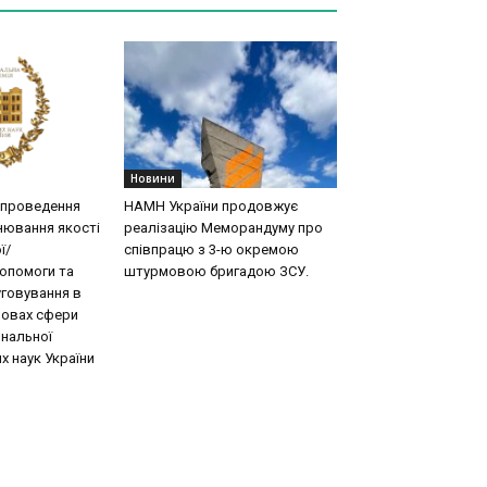
Новини
 проведення
НАМН України продовжує
нювання якості
реалізацію Меморандуму про
ї/
співпрацю з 3-ю окремою
допомоги та
штурмовою бригадою ЗСУ.
говування в
новах сфери
ональної
х наук України