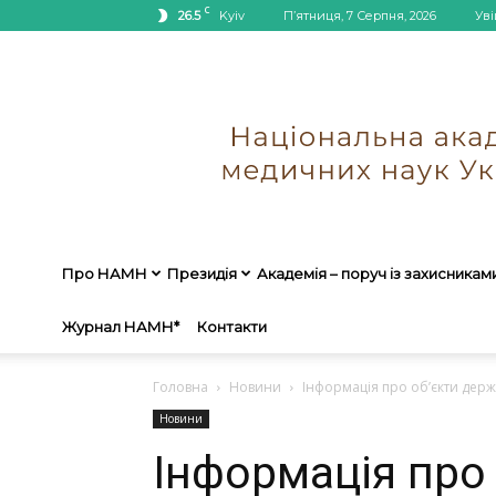
C
26.5
Kyiv
П’ятниця, 7 Серпня, 2026
Уві
Про НАМН
Президія
Академія – поруч із захисникам
Журнал НАМН*
Контакти
Головна
Новини
Інформація про об’єкти держ
Новини
Інформація про