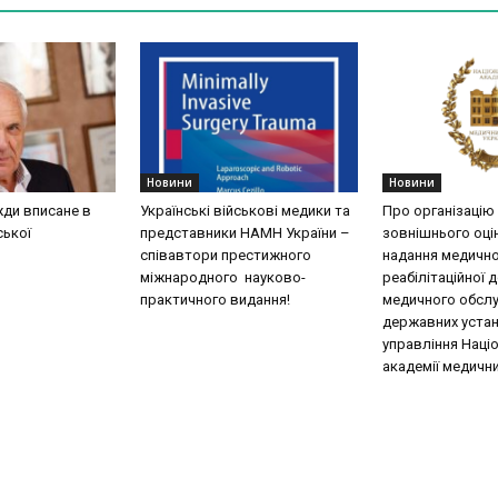
Новини
Новини
жди вписане в
Українські військові медики та
Про організацію
ської
представники НАМН України –
зовнішнього оці
співавтори престижного
надання медично
міжнародного науково-
реабілітаційної 
практичного видання!
медичного обслу
державних уста
управління Наці
академії медични