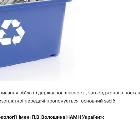
сання об’єктів державної власності, затвердженого постано
безоплатної передачі пропонується основний засіб
аркології імені П.В. Волошина НАМН України»: