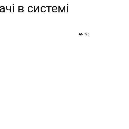
чі в системі
796