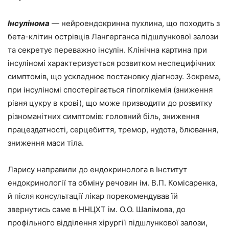
Інсулінома
— нейроендокринна пухлина, що походить з
бета-клітин острівців Лангерганса підшлункової залози
та секретує переважно інсулін. Клінічна картина при
інсуліномі характеризується розвитком неспецифічних
симптомів, що ускладнює постановку діагнозу. Зокрема,
при інсуліномі спостерігається гіпоглікемія (зниження
рівня цукру в крові), що може призводити до розвитку
різноманітних симптомів: головний біль, зниження
працездатності, серцебиття, тремор, нудота, блювання,
зниження маси тіла.
Ларису направили до ендокринолога в Інститут
ендокринології та обміну речовин ім. В.П. Комісаренка,
й після консультації лікар порекомендував їй
звернутись саме в ННЦХТ ім. О.О. Шалімова, до
профільного відділення хірургії підшлункової залози,