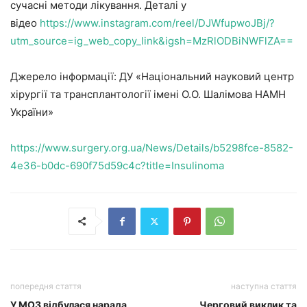
сучасні методи лікування. Деталі у
відео
https://www.instagram.com/reel/DJWfupwoJBj/?
utm_source=ig_web_copy_link&igsh=MzRlODBiNWFlZA==
Джерело інформації: ДУ «Національний науковий центр
хірургії та трансплантології імені О.О. Шалімова НАМН
України»
https://www.surgery.org.ua/News/Details/b5298fce-8582-
4e36-b0dc-690f75d59c4c?title=Insulinoma
попередня стаття
наступна стаття
У МОЗ відбулася нарада
Черговий виклик та