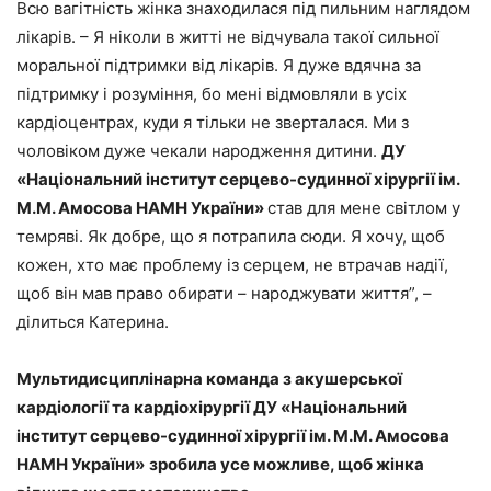
Всю вагітність жінка знаходилася під пильним наглядом
лікарів. – Я ніколи в житті не відчувала такої сильної
моральної підтримки від лікарів. Я дуже вдячна за
підтримку і розуміння, бо мені відмовляли в усіх
кардіоцентрах, куди я тільки не зверталася. Ми з
чоловіком дуже чекали народження дитини.
ДУ
«Національний інститут серцево-судинної хірургії ім.
М.М. Амосова НАМН України»
став для мене світлом у
темряві. Як добре, що я потрапила сюди. Я хочу, щоб
кожен, хто має проблему із серцем, не втрачав надії,
щоб він мав право обирати – народжувати життя”, –
ділиться Катерина.
Мультидисциплінарна команда з акушерської
кардіології та кардіохірургії
ДУ «Національний
інститут серцево-судинної хірургії ім. М.М. Амосова
НАМН України»
зробила усе можливе, щоб жінка