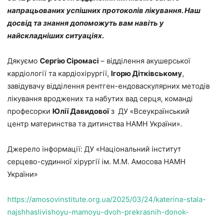
напрацьованих успішних протоколів лікування. Наш
досвід та знання допоможуть вам навіть у
найскладніших ситуаціях.
Дякуємо
Сергію Сіромасі
– відділення акушерської
кардіології та кардіохірургії,
Ігорю Дітківському
,
завідувачу відділення рентген-ендоваскулярних методів
лікування вроджених та набутих вад серця, команді
професорки
Юлії Давидової
з ДУ «Всеукраїнський
центр материнства та дитинства НАМН України».
Джерело інформації: ДУ «Національний інститут
серцево-судинної хірургії ім. М.М. Амосова НАМН
України»
https://amosovinstitute.org.ua/2025/03/24/katerina-stala-
najshhaslivishoyu-mamoyu-dvoh-prekrasnih-donok-