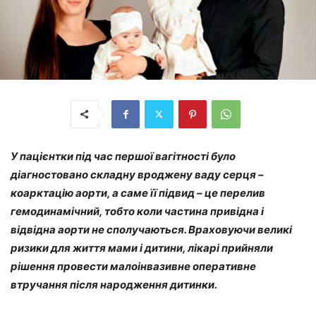
У пацієнтки під час першої вагітності було
діагностовано складну вроджену ваду серця –
коарктацію аорти, а саме її підвид – це перелив
гемодинамічний, тобто коли частина привідна і
відвідна аорти не сполучаються. Враховуючи великі
ризики для життя мами і дитини, лікарі прийняли
рішення провести малоінвазивне оперативне
втручання після народження дитинки.