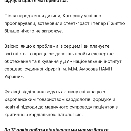
відчула щастя материнства.
Після народження дитини, Катерину успішно
прооперували, встановили стент-графт і тепер її життю
більше нічого не загрожує.
Звісно, якщо є проблеми із серцем і ви плануєте
вагітність, то краще заздалегідь пройти експертне
обстеження та лікування у ДУ «Національний інститут
серцево-судинної хірургії ім. М.М. Амосова НАМН
України».
Фахівці відділення ведуть активну співпрацю з
Європейським товариством кардіологів, формуючи
новітні підходи до медичного супроводу пацієнток з
критичною кардіальною патологією.
За 12 років роботи відділення ми маємо багато