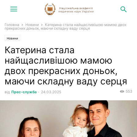
Головна
Новини
Катерина стала найщасливішою мамою двох
прекрасних доньок, маючи складну ваду серця
Новини
Катерина стала
найщасливішою мамою
двох прекрасних доньок,
маючи складну ваду серця
553
від
Прес-служба
-
24.03.2025