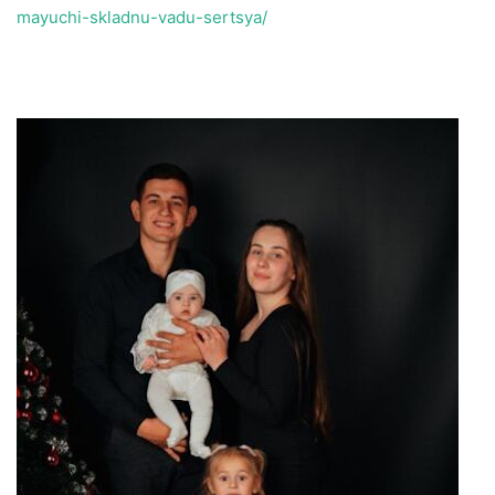
mayuchi-skladnu-vadu-sertsya/