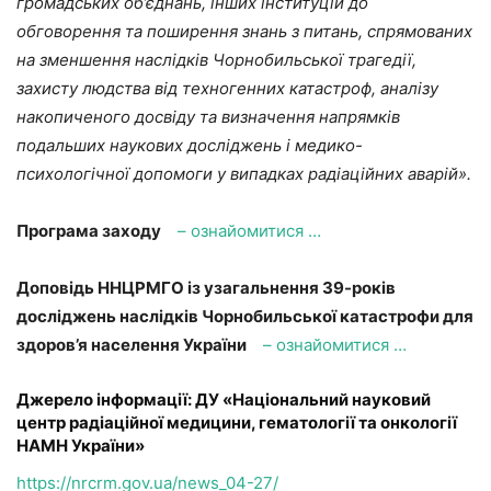
громадських об’єднань, інших інституцій до
обговорення та поширення знань з питань, спрямованих
на зменшення наслідків Чорнобильської трагедії,
захисту людства від техногенних катастроф, аналізу
накопиченого досвіду та визначення напрямків
подальших наукових досліджень і медико-
психологічної допомоги у випадках радіаційних аварій».
Програма заходу
– ознайомитися …
Доповідь ННЦРМГО із узагальнення 39-років
досліджень наслідків Чорнобильської катастрофи для
здоров’я населення України
– ознайомитися …
Джерело інформації: ДУ «Національний науковий
центр радіаційної медицини, гематології та онкології
НАМН України»
https://nrcrm.gov.ua/news_04-27/