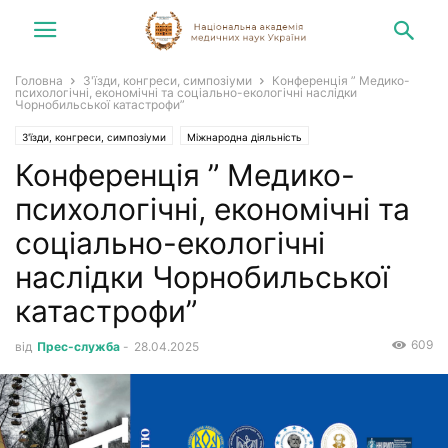
Головна
З'їзди, конгреси, симпозіуми
Конференція ” Медико-
психологічні, економічні та соціально-екологічні наслідки
Чорнобильської катастрофи”
З'їзди, конгреси, симпозіуми
Міжнародна діяльність
Конференція ” Медико-
Конгреси, симпозіуми, зустрічі
Новини
психологічні, економічні та
соціально-екологічні
наслідки Чорнобильської
катастрофи”
609
від
Прес-служба
-
28.04.2025