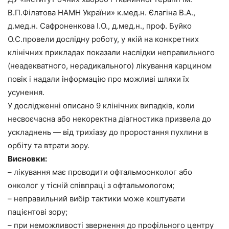
В.П.Філатова НАМН України» к.мед.н. Єлагіна В.А.,
д.мед.н. Сафроненкова І.О., д.мед.н., проф. Буйко
О.С.провели дослідну роботу, у якій на конкретних
клінічних прикладах показали наслідки неправильного
(неадекватного, нерадикального) лікування карцином
повік і надали інформацію про можливі шляхи їх
усунення.
У дослідженні описано 9 клінічних випадків, коли
несвоєчасна або некоректна діагностика призвела до
ускладнень — від трихіазу до проростання пухлини в
орбіту та втрати зору.
Висновки:
– лікування має проводити офтальмоонколог або
онколог у тісній співпраці з офтальмологом;
– неправильний вибір тактики може коштувати
пацієнтові зору;
– при неможливості звернення до профільного центру