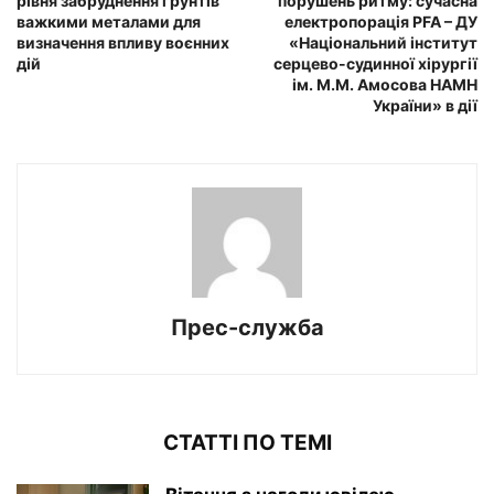
рівня забруднення ґрунтів
порушень ритму: сучасна
важкими металами для
електропорація PFA – ДУ
визначення впливу воєнних
«Національний інститут
дій
серцево-судинної хірургії
ім. М.М. Амосова НАМН
України» в дії
Прес-служба
СТАТТІ ПО ТЕМІ