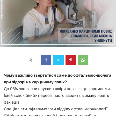
Чому важливо звертатися саме до офтальмоонколога
при підозрі на карциному повік?
До 98% злоякісних пухлин шкіри повік — це карциноми.
Їхній «спокійний» перебіг часто вводить в оману навіть
фахівців.
Спеціалісти-офтальмологи відділу офтальмоонкології
ДУ «Інститут очних хвороб і тканинної терапії ім.