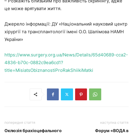
– Розкажіть близьким про важливість скринінгу, адже
це може врятувати життя.
Джерело інформації: ДУ «Національний науковий центр
хірургії та трансплантології імені О.О. Шалімова НАМН
України»
https://www.surgery.org.ua/News/Details/65d40689-cca2-
4836-b70c-0882c9ea6cd1?
title=MisiatsObiznanostiProRakShiikiMatki
попередня стаття
наступна стаття
Оклюзія брахіоцефального
Форум «ВОДА в