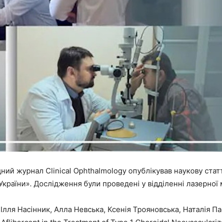
ий журнал Clinical Ophthalmology опублікував наукову статт
України». Дослідження були проведені у відділенні лазерної м
Ілля Насінник, Алла Невська, Ксенія Трояновська, Наталія Па