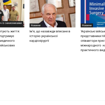
уч із захисниками
Новини
Новини
рятують життя:
Ім’я, що назавжди вписане в
Українські війсь
підтримує
історію української
представники Н
медичного
кардіохірургії
співавтори пре
військових
міжнародного н
практичного вид