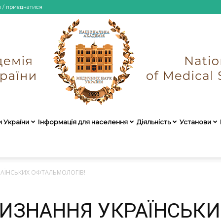
и / приєднатися
и України
Інформація для населення
Діяльність
Установи
НАМН
АЇНСЬКИХ ОФТАЛЬМОЛОГІВ!
ИЗНАННЯ УКРАЇНСЬКИ
України