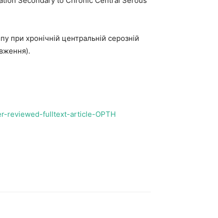
zation Secondary to Chronic Central Serous
типу при хронічній центральній серозній
овження).
r-reviewed-fulltext-article-OPTH