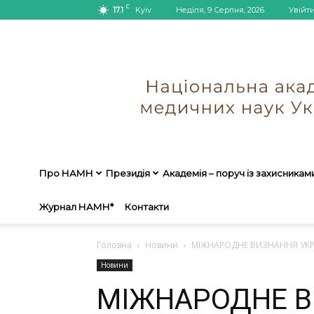
C
17.1
Kyiv
Неділя, 9 Серпня, 2026
Увійт
Про НАМН
Президія
Академія – поруч із захисникам
Журнал НАМН*
Контакти
Головна
Новини
МІЖНАРОДНЕ ВИЗНАННЯ УКР
Новини
МІЖНАРОДНЕ В