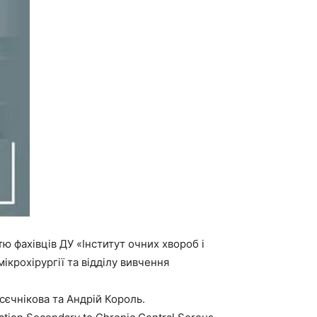
ю фахівців ДУ «Інститут очних хвороб і
ікрохірургії та відділу вивчення
сєчнікова та Андрій Король.