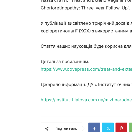
Назва статті: “Treat and Extend Regimen of
Chorioretinopathy: Three-year Follow-Up”.
У публікації висвітлено трирічний досвід 
хоріоретинопатії (ХСХ) з використанням а
Стаття наших науковців буде корисна для 
Деталі за посиланням:
https://www.dovepress.com/treat-and-exten
Джерело інформації: ДУ « Інститут очних 
https://institut-filatova.com.ua/mizhnarod
Поділитись