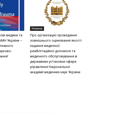
Новини
кові медики та
Про організацію проведення
АМН України –
зовнішнього оцінювання якості
стижного
надання медичної/
ауково-
реабілітаційної допомоги та
ання!
медичного обслуговування в
державних установах сфери
управління Національної
академії медичних наук України