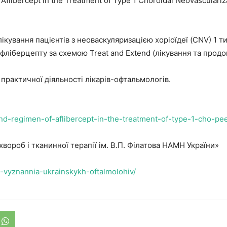
 Aflibercept in the Treatment of Type 1 Choroidal Neovasculari
лікування пацієнтів з неоваскуляризацією хоріоїдеї (CNV) 1 
фліберцепту за схемою Treat and Extend (лікування та прод
практичної діяльності лікарів-офтальмологів.
d-regimen-of-aflibercept-in-the-treatment-of-type-1-cho-pee
хвороб і тканинної терапії ім. В.П. Філатова НАМН України»
ne-vyznannia-ukrainskykh-oftalmolohiv/