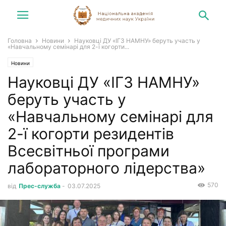
Головна
Новини
Науковці ДУ «ІГЗ НАМНУ» беруть участь у
«Навчальному семінарі для 2-ї когорти...
Новини
Науковці ДУ «ІГЗ НАМНУ»
беруть участь у
«Навчальному семінарі для
2-ї когорти резидентів
Всесвітньої програми
лабораторного лідерства»
570
від
Прес-служба
-
03.07.2025