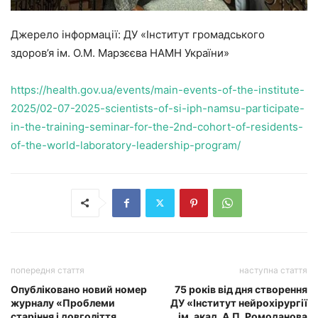
Джерело інформації: ДУ «Інститут громадського
здоров’я ім. О.М. Марзєєва НАМН України»
https://health.gov.ua/events/main-events-of-the-institute-
2025/02-07-2025-scientists-of-si-iph-namsu-participate-
in-the-training-seminar-for-the-2nd-cohort-of-residents-
of-the-world-laboratory-leadership-program/
попередня стаття
наступна стаття
Опубліковано новий номер
75 років від дня створення
журналу «Проблеми
ДУ «Інститут нейрохірургії
старіння і довголіття
ім. акад. А.П. Ромоданова