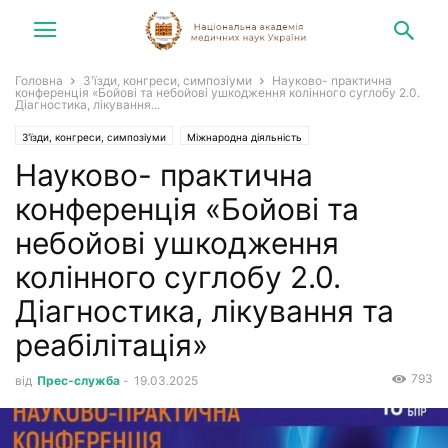
Головна
З'їзди, конгреси, симпозіуми
Науково- практична
конференція «Бойові та небойові ушкодження колінного суглобу 2.0.
Діагностика, лікування...
З'їзди, конгреси, симпозіуми
Міжнародна діяльність
Науково- практична
Конгреси, симпозіуми, зустрічі
Новини
конференція «Бойові та
небойові ушкодження
колінного суглобу 2.0.
Діагностика, лікування та
реабілітація»
793
від
Прес-служба
-
19.03.2025