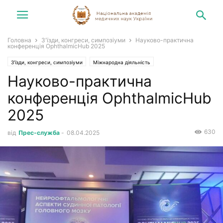
Головна
З'їзди, конгреси, симпозіуми
Науково-практична
конференція OphthalmicHub 2025
З'їзди, конгреси, симпозіуми
Міжнародна діяльність
Науково-практична
Конгреси, симпозіуми, зустрічі
Новини
конференція OphthalmicHub
2025
630
від
Прес-служба
-
08.04.2025