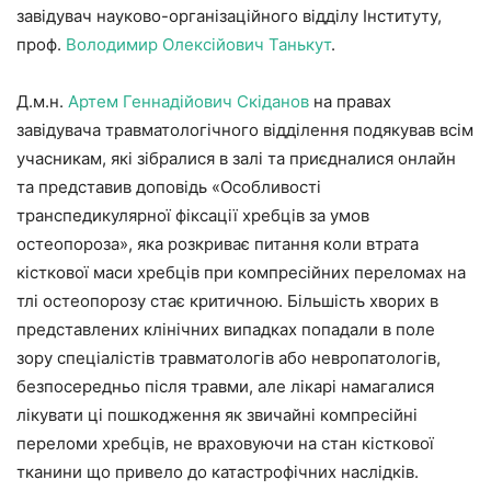
завідувач науково-організаційного відділу Інституту,
проф.
Володимир Олексійович Танькут
.
Д.м.н.
Артем Геннадійович Скіданов
на правах
завідувача травматологічного відділення подякував всім
учасникам, які зібралися в залі та приєдналися онлайн
та представив доповідь «Особливості
транспедикулярної фіксації хребців за умов
остеопороза», яка розкриває питання коли втрата
кісткової маси хребців при компресійних переломах на
тлі остеопорозу стає критичною. Більшість хворих в
представлених клінічних випадках попадали в поле
зору спеціалістів травматологів або невропатологів,
безпосередньо після травми, але лікарі намагалися
лікувати ці пошкодження як звичайні компресійні
переломи хребців, не враховуючи на стан кісткової
тканини що привело до катастрофічних наслідків.