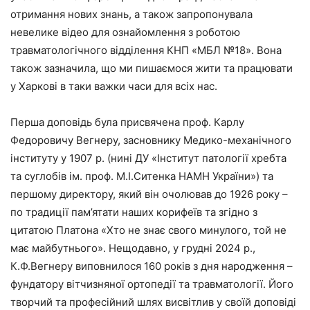
отримання нових знань, а також запропонувала
невелике відео для ознайомлення з роботою
травматологічного відділення КНП «МБЛ №18». Вона
також зазначила, що ми пишаємося жити та працювати
у Харкові в таки важки часи для всіх нас.
Перша доповідь була присвячена проф. Карлу
Федоровичу Вегнеру, засновнику Медико-механічного
інституту у 1907 р. (нині ДУ «Інститут патології хребта
та суглобів ім. проф. М.І.Ситенка НАМН України») та
першому директору, який він очолював до 1926 року –
по традиції пам’ятати наших корифеїв та згідно з
цитатою Платона «Хто не знає свого минулого, той не
має майбутнього». Нещодавно, у грудні 2024 р.,
К.Ф.Вегнеру виповнилося 160 років з дня народження –
фундатору вітчизняної ортопедії та травматології. Його
творчий та професійний шлях висвітлив у своїй доповіді