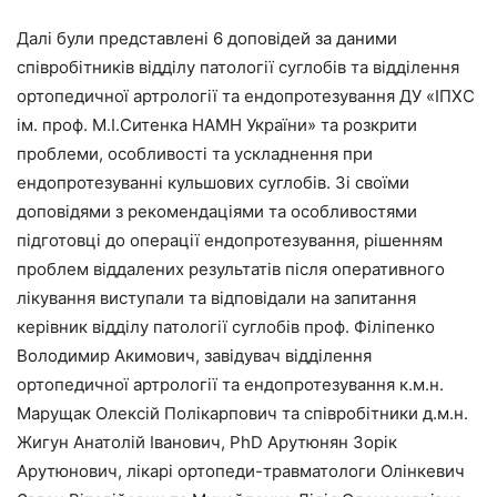
Далі були представлені 6 доповідей за даними
співробітників відділу патології суглобів та відділення
ортопедичної артрології та ендопротезування ДУ «ІПХС
ім. проф. М.І.Ситенка НАМН України» та розкрити
проблеми, особливості та ускладнення при
ендопротезуванні кульшових суглобів. Зі своїми
доповідями з рекомендаціями та особливостями
підготовці до операції ендопротезування, рішенням
проблем віддалених результатів після оперативного
лікування виступали та відповідали на запитання
керівник відділу патології суглобів проф. Філіпенко
Володимир Акимович, завідувач відділення
ортопедичної артрології та ендопротезування к.м.н.
Марущак Олексій Полікарпович та співробітники д.м.н.
Жигун Анатолій Іванович, PhD Арутюнян Зорік
Арутюнович, лікарі ортопеди-травматологи Олінкевич