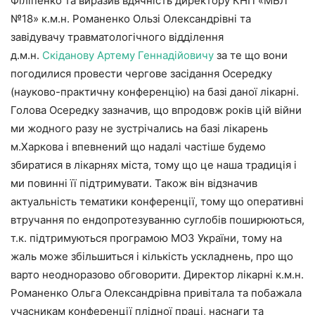
Філіпенко та виразив вдячність директору КНП «МБЛ
№18» к.м.н. Романенко Ользі Олександрівні та
завідувачу травматологічного відділення
д.м.н.
Скіданову Артему Геннадійовичу
за те що вони
погодилися провести чергове засідання Осередку
(науково-практичну конференцію) на базі даної лікарні.
Голова Осередку зазначив, що впродовж років цій війни
ми жодного разу не зустрічались на базі лікарень
м.Харкова і впевнений що надалі частіше будемо
збиратися в лікарнях міста, тому що це наша традиція і
ми повинні її підтримувати. Також він відзначив
актуальність тематики конференції, тому що оперативні
втручання по ендопротезуванню суглобів поширюються,
т.к. підтримуються програмою МОЗ України, тому на
жаль може збільшиться і кількість ускладнень, про що
варто неодноразово обговорити. Директор лікарні к.м.н.
Романенко Ольга Олександрівна привітала та побажала
учасникам конференції плідної праці, наснаги та