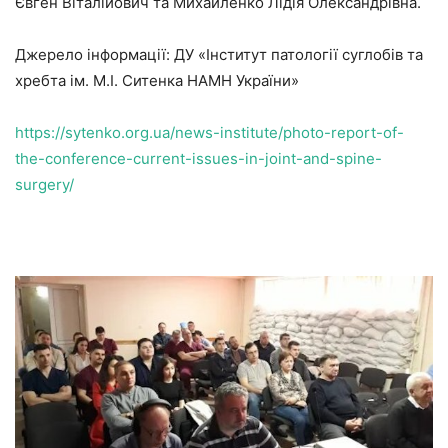
Євген Віталійович та Михайленко Лідія Олександрівна.
Джерело інформації: ДУ «Інститут патології суглобів та
хребта ім. М.І. Ситенка НАМН України»
https://sytenko.org.ua/news-institute/photo-report-of-
the-conference-current-issues-in-joint-and-spine-
surgery/