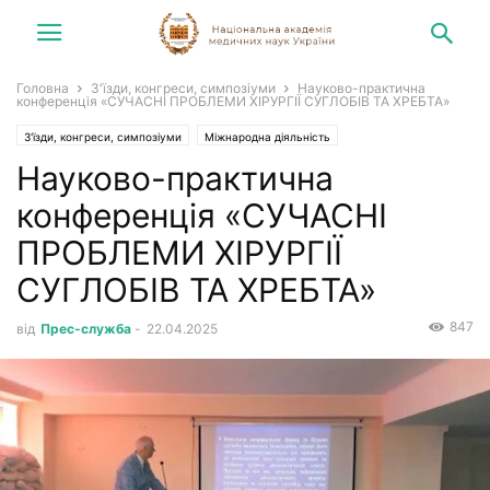
Головна
З'їзди, конгреси, симпозіуми
Науково-практична
конференція «СУЧАСНІ ПРОБЛЕМИ ХІРУРГІЇ СУГЛОБІВ ТА ХРЕБТА»
З'їзди, конгреси, симпозіуми
Міжнародна діяльність
Науково-практична
Конгреси, симпозіуми, зустрічі
Новини
конференція «СУЧАСНІ
ПРОБЛЕМИ ХІРУРГІЇ
СУГЛОБІВ ТА ХРЕБТА»
847
від
Прес-служба
-
22.04.2025