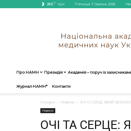
C
26.5
Kyiv
П’ятниця, 7 Серпня, 2026
Уві
Про НАМН
Президія
Академія – поруч із захисникам
Журнал НАМН*
Контакти
Головна
Новини
ОЧІ ТА СЕРЦЕ: ЯКИЙ ЗВ’ЯЗОК?
Новини
ОЧІ ТА СЕРЦЕ: 