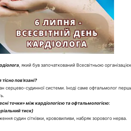
ардіолога
, який був започаткований Всесвітньою організацією 
 тісно пов’язані?
тан серцево-судинної системи. Іноді саме офтальмолог перш
ь.
сні точки» між кардіологією та офтальмологією
:
еріальний тиск)
ження судин сітківки, крововиливи, набряк зорового нерва.