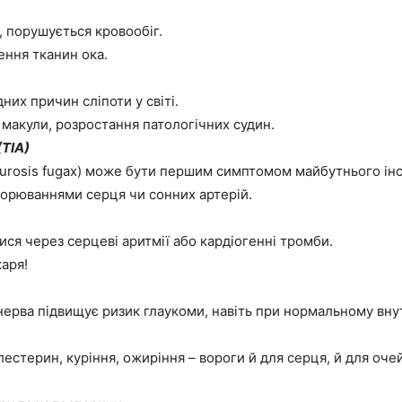
, порушується кровообіг.
ення тканин ока.
них причин сліпоти у світі.
 макули, розростання патологічних судин.
(ТІА)
aurosis fugax) може бути першим симптомом майбутнього інс
ахворюваннями серця чи сонних артерій.
ися через серцеві аритмії або кардіогенні тромби.
аря!
нерва підвищує ризик глаукоми, навіть при нормальному вну
лестерин, куріння, ожиріння – вороги й для серця, й для очей