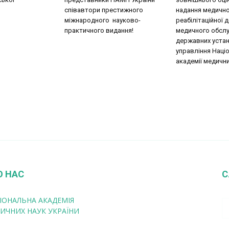
співавтори престижного
надання медично
міжнародного науково-
реабілітаційної 
практичного видання!
медичного обслу
державних уста
управління Наці
академії медични
О НАС
С
ІОНАЛЬНА АКАДЕМІЯ
ИЧНИХ НАУК УКРАЇНИ