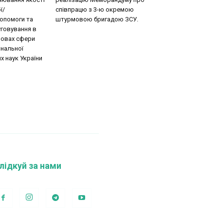
ї/
співпрацю з 3-ю окремою
допомоги та
штурмовою бригадою ЗСУ.
говування в
новах сфери
ональної
х наук України
лідкуй за нами