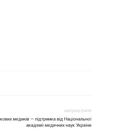
наступна стаття
ькових медиків — підтримка від Національної
академії медичних наук України