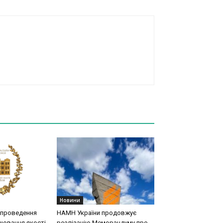
Новини
 проведення
НАМН України продовжує
нювання якості
реалізацію Меморандуму про