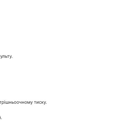
ульту.
трішньоочному тиску.
.