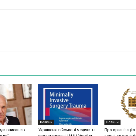
Новини
Новини
жди вписане в
Українські військові медики та
Про організацію
ської
представники НАМН України –
зовнішнього оці