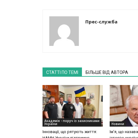
Прес-служба
СТАТТІ ПО ТЕМІ
БІЛЬШЕ ВІД АВТОРА
Академія - поруч із захисниками
України
Новини
Інновації, що рятують життя:
Ім’я, що назав
НАМН України підтримує
історію україн