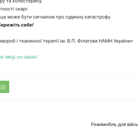
ру та холестерину.
тності скарг.
– це може бути сигналом про судинну катастрофу.
Бережіть себе!
хвороб і тканинної терапії ім. В.П. Філатова НАМН України»
se-iakyj-zv-iazok/
Реанімобіль для війс