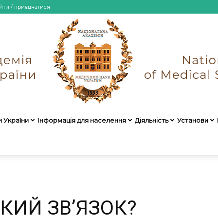
йти / приєднатися
и України
Інформація для населення
Діяльність
Установи
НАМН
ЯКИЙ ЗВ’ЯЗОК?
України