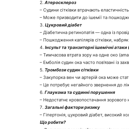
2️.
Атеросклероз
– Судини сітківки втрачають еластичність
– Може призводити до ішемії та пошкодж
3️.
Цукровий діабет
– Діабетична ретинопатія — одна із провід
– Пошкодження капілярів сітківки, набряк
4️.
Інсульт та транзиторні ішемічні атаки 
– Тимчасова втрата зору на одне око (am
– Емболія судин ока часто пов’язані із з
5️.
Тромбози судин сітківки
– Закупорка вен чи артерій ока може стат
– Це потребує негайного звернення до лік
6️.
Глаукома та судинні порушення
– Недостатнє кровопостачання зорового 
7️.
Загальні фактори ризику
– Гіпертонія, цукровий діабет, високий хо
Що робити?