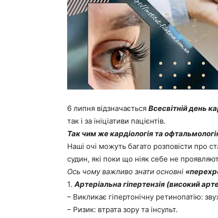
6 липня відзначається
Всесвітній день к
так і за ініціативи пацієнтів.
Так чим же кардіологія та офтальмологія
Наші очі можуть багато розповісти про с
судин, які поки що ніяк себе не проявляют
Ось чому важливо знати основні
«перехре
1️.
Артеріальна гіпертензія (високий арт
– Викликає гіпертонічну ретинопатію: зву
– Ризик: втрата зору та інсульт.