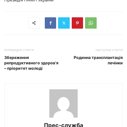
попередня стаття
наступна стаття
Збереження
Родинна трансплантація
репродуктивного здоровʼя
печінки
– пріоритет молоді
Прес-служба