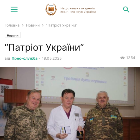
Головна
Новини
“Патріот України”
Новини
“Патріот України”
1354
від
Прес-служба
-
19.05.2025