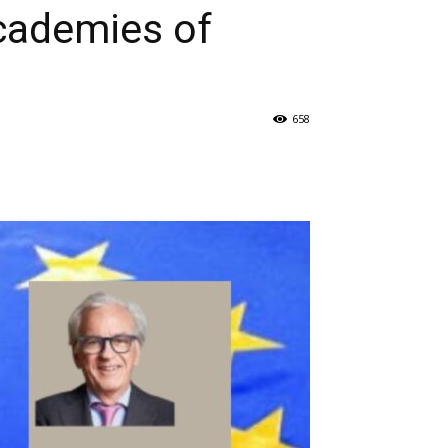
cademies of
658