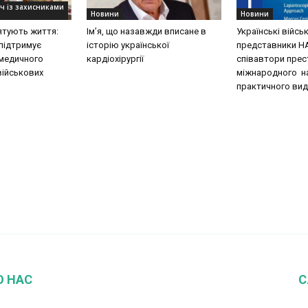
уч із захисниками
Новини
Новини
рятують життя:
Ім’я, що назавжди вписане в
Українські війсь
підтримує
історію української
представники Н
медичного
кардіохірургії
співавтори пре
військових
міжнародного н
практичного вид
О НАС
С