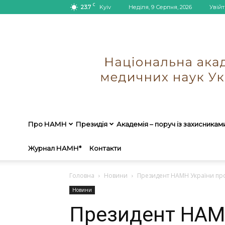
C
23.7
Kyiv
Неділя, 9 Серпня, 2026
Увійт
Про НАМН
Президія
Академія – поруч із захисникам
Журнал НАМН*
Контакти
Головна
Новини
Президент НАМН України прові
Новини
Президент НАМН