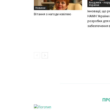
Академія - пор
України
Новини
Інновації, що 
Вітання з нагоди ювілею
НАМН України 
розробки для 
забезпечення 
ПР