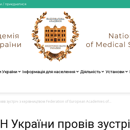
и / приєднатися
и України
Інформація для населення
Діяльність
Установи
НАМН
в зустріч з керівництвом Federation of European Academies of...
 України провів зустрі
України