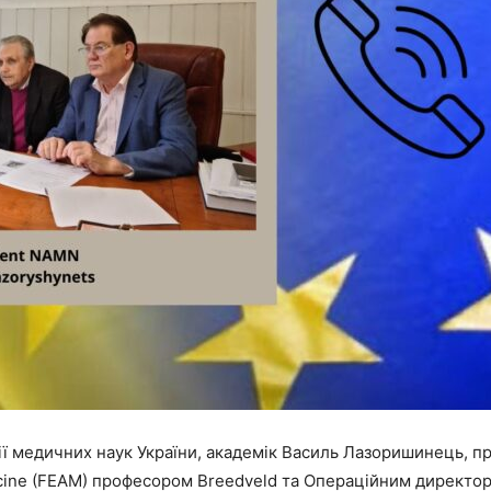
ії медичних наук України, академік Василь Лазоришинець, п
icine (FEAM) професором Breedveld та Операційним директор