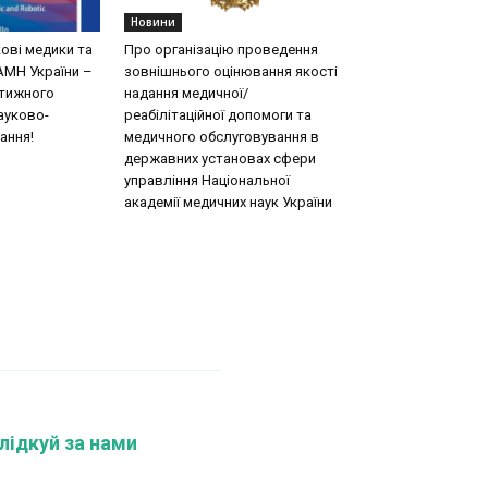
Новини
кові медики та
Про організацію проведення
АМН України –
зовнішнього оцінювання якості
стижного
надання медичної/
ауково-
реабілітаційної допомоги та
ання!
медичного обслуговування в
державних установах сфери
управління Національної
академії медичних наук України
лідкуй за нами